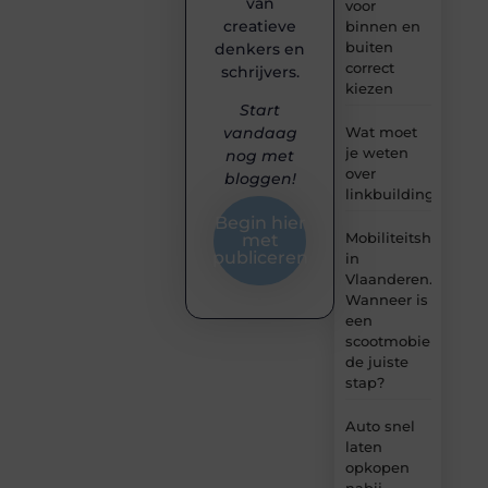
van
voor
creatieve
binnen en
buiten
denkers en
correct
schrijvers.
kiezen
Start
Wat moet
vandaag
je weten
nog met
over
bloggen!
linkbuilding?
Begin hier
Mobiliteitshulpmid
met
publiceren
in
Vlaanderen.
Wanneer is
een
scootmobiel
de juiste
stap?
Auto snel
laten
opkopen
nabij