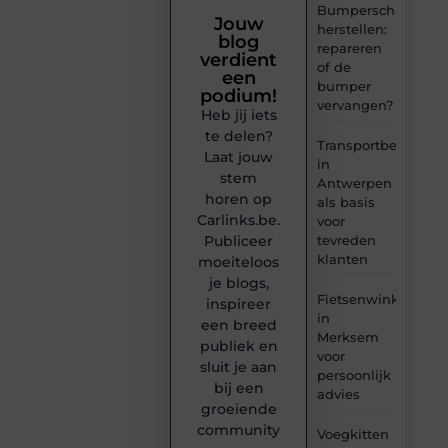
Bumperschade
Jouw
herstellen:
blog
repareren
verdient
of de
een
bumper
podium!
vervangen?
Heb jij iets
te delen?
Transportbedrijf
Laat jouw
in
stem
Antwerpen
horen op
als basis
Carlinks.be.
voor
tevreden
Publiceer
klanten
moeiteloos
je blogs,
Fietsenwinkel
inspireer
in
een breed
Merksem
publiek en
voor
sluit je aan
persoonlijk
bij een
advies
groeiende
community
Voegkitten