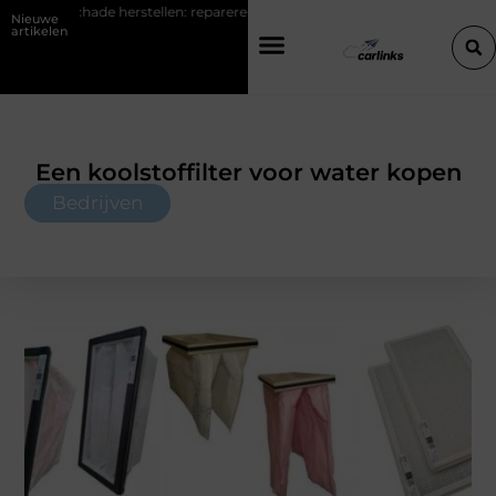
tellen: repareren of de bumper vervangen?
Transportbedrijf in Antw
Nieuwe
artikelen
Een koolstoffilter voor water kopen
Bedrijven