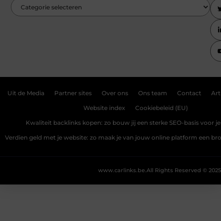
Uit de Media
Partner sites
Over ons
Ons team
Contact
Art
Website index
Cookiebeleid (EU)
Kwaliteit backlinks kopen: zo bouw jij een sterke SEO-basis voor j
Verdien geld met je website: zo maak je van jouw online platform een b
www.carlinks.be.
All Rights Reserved © 2025