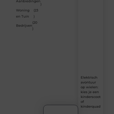
Aanbiedingen
door
)
de
Woning
(23
nieuwste
artikelen
en Tuin
)
van
(20
Carlinks.be
Bedrijven
)
–
dagelijks
verse
content,
boordevol
ideeën,
tips
en
inzichten.
Elektrisch
avontuur
op wielen:
kies je een
kinderscooter
of
kinderquad?