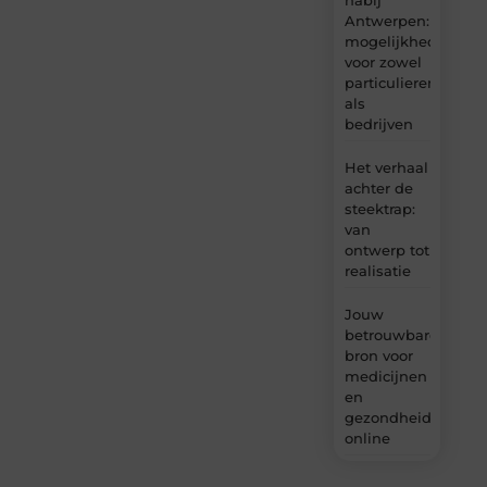
Antwerpen:
mogelijkheden
voor zowel
particulieren
als
bedrijven
Het verhaal
achter de
steektrap:
van
ontwerp tot
realisatie
Jouw
betrouwbare
bron voor
medicijnen
en
gezondheidsprodu
online