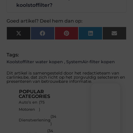
koolstoffilter?
Goed artikel? Deel hem dan op:
X
Facebook
Pinterest
LinkedIn
Email
(Twitter)
Tags:
Koolstoffilter water kopen
,
SystemAir-filter kopen
Dit artikel is samengesteld door het redactieteam van
carlinks.be, dat zich richt op het zorgvuldig selecteren en
presenteren van betrouwbare informatie.
POPULAR
CATEGORIES
Auto’s en
(75
Recente
Motoren
)
berichten
(34
Laat
Dienstverlening
)
je
inspireren
(34