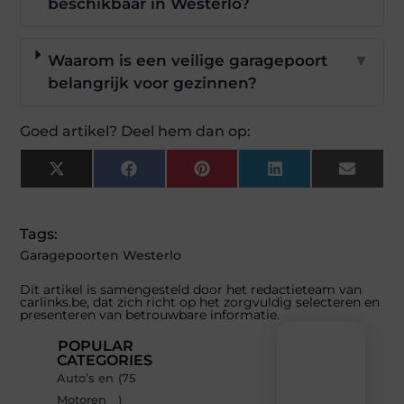
beschikbaar in Westerlo?
Waarom is een veilige garagepoort
▼
belangrijk voor gezinnen?
Goed artikel? Deel hem dan op:
X
Facebook
Pinterest
LinkedIn
Email
(Twitter)
Tags:
Garagepoorten Westerlo
Dit artikel is samengesteld door het redactieteam van
carlinks.be, dat zich richt op het zorgvuldig selecteren en
presenteren van betrouwbare informatie.
POPULAR
CATEGORIES
Auto’s en
(75
Recente
Motoren
)
berichten