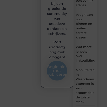
persoonlijk
bij een
advies
groeiende
community
Voegkitten
van
voor
creatieve
binnen en
buiten
denkers en
correct
schrijvers.
kiezen
Start
Wat moet
vandaag
je weten
nog met
over
bloggen!
linkbuilding?
Begin hier
Mobiliteitshulpmid
met
publiceren
in
Vlaanderen.
Wanneer is
een
scootmobiel
de juiste
stap?