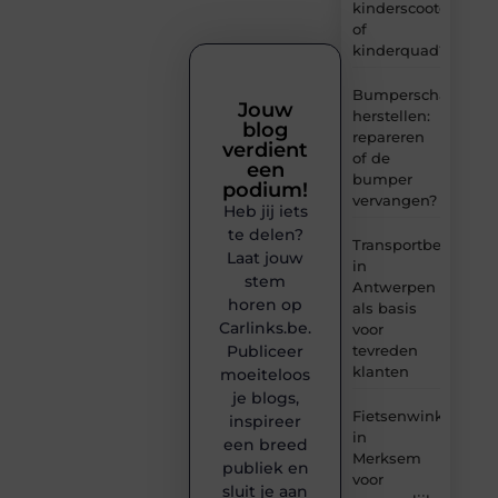
kinderscooter
of
kinderquad?
Bumperschade
Jouw
herstellen:
blog
repareren
verdient
of de
een
bumper
podium!
vervangen?
Heb jij iets
te delen?
Transportbedrijf
Laat jouw
in
stem
Antwerpen
horen op
als basis
Carlinks.be.
voor
tevreden
Publiceer
klanten
moeiteloos
je blogs,
Fietsenwinkel
inspireer
in
een breed
Merksem
publiek en
voor
sluit je aan