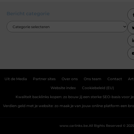
Bericht categorie
Uit de Media
Partner sites
Over ons
Ons team
Contact
Art
Website index
Cookiebeleid (EU)
Kwaliteit backlinks kopen: zo bouw jij een sterke SEO-basis voor j
Verdien geld met je website: zo maak je van jouw online platform een b
www.carlinks.be.
All Rights Reserved © 2025