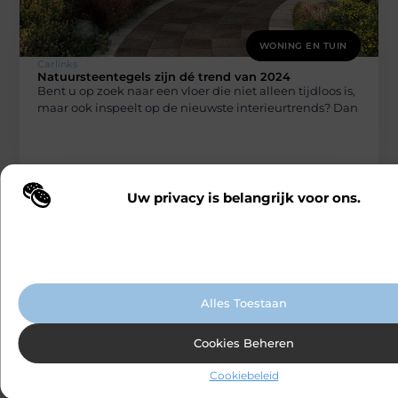
WONING EN TUIN
Carlinks
Natuursteentegels zijn dé trend van 2024
Bent u op zoek naar een vloer die niet alleen tijdloos is,
maar ook inspeelt op de nieuwste interieurtrends? Dan
Uw privacy is belangrijk voor ons.
Wij maken gebruik van cookies en vergelijkbare technologieën om te b
onze website wordt gebruikt en om uw ervaring te verbeteren. Afhanke
voorkeuren worden cookies ingezet voor bijvoorbeeld gepersonaliseer
advertenties en het analyseren van bezoekersgedrag. Meer informatie v
cookiebeleid.
Alles Toestaan
WONING EN TUIN
Carlinks
Cookies Beheren
Winterplezier met een moderne
overkapping
De winter transformeert ons leven op vele manieren,
Cookiebeleid
waarbij de kou ons vaak binnen houdt. Maar wat als u