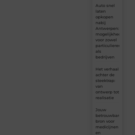
Auto snel
laten
opkopen
nabij
Antwerpen:
mogelijkheden
voor zowel
particulieren
als
bedrijven
Het verhaal
achter de
steektrap:
van
ontwerp tot
realisatie
Jouw
betrouwbare
bron voor
medicijnen
en