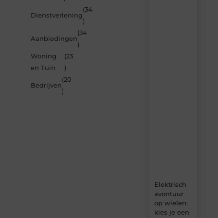
(34
Laat
Dienstverlening
)
je
inspireren
(34
Aanbiedingen
door
)
de
Woning
(23
nieuwste
artikelen
en Tuin
)
van
(20
Carlinks.be
Bedrijven
)
–
dagelijks
verse
content,
boordevol
ideeën,
tips
en
inzichten.
Elektrisch
avontuur
op wielen:
kies je een