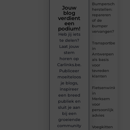
Bumperschade
Jouw
herstellen:
blog
repareren
verdient
of de
een
bumper
podium!
vervangen?
Heb jij iets
te delen?
Transportbedrijf
Laat jouw
in
stem
Antwerpen
horen op
als basis
Carlinks.be.
voor
tevreden
Publiceer
klanten
moeiteloos
je blogs,
Fietsenwinkel
inspireer
in
een breed
Merksem
publiek en
voor
sluit je aan
persoonlijk
bij een
advies
groeiende
community
Voegkitten