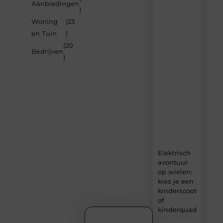
Aanbiedingen
door
)
de
Woning
(23
nieuwste
artikelen
en Tuin
)
van
(20
Carlinks.be
Bedrijven
)
–
dagelijks
verse
content,
boordevol
ideeën,
tips
en
inzichten.
Elektrisch
avontuur
op wielen:
kies je een
kinderscooter
of
kinderquad?