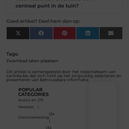
centraal punt in de tuin?
Goed artikel? Deel hem dan op:
X
Facebook
Pinterest
LinkedIn
Email
(Twitter)
Tags:
Zwembad laten plaatsen
Dit artikel is samengesteld door het redactieteam van
carlinks.be, dat zich richt op het zorgvuldig selecteren en
presenteren van betrouwbare informatie.
POPULAR
CATEGORIES
Auto’s en
(75
Recente
Motoren
)
berichten
(34
Laat
Dienstverlening
)
je
inspireren
(34