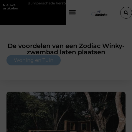
rschade herstellen: repareren of de bumper vervangen?
Transportbe
Nieuwe
artikelen
De voordelen van een Zodiac Winky-
zwembad laten plaatsen
Woning en Tuin