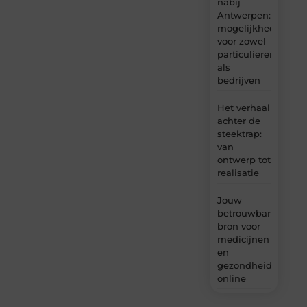
nabij
Antwerpen:
mogelijkheden
voor zowel
particulieren
als
bedrijven
Het verhaal
achter de
steektrap:
van
ontwerp tot
realisatie
Jouw
betrouwbare
bron voor
medicijnen
en
gezondheidsprodu
online