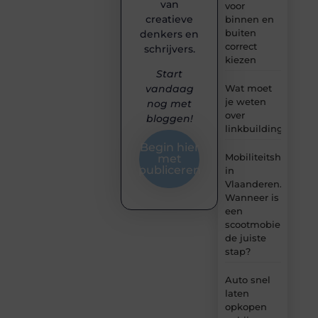
van
voor
creatieve
binnen en
buiten
denkers en
correct
schrijvers.
kiezen
Start
Wat moet
vandaag
je weten
nog met
over
bloggen!
linkbuilding?
Begin hier
Mobiliteitshulpmid
met
publiceren
in
Vlaanderen.
Wanneer is
een
scootmobiel
de juiste
stap?
Auto snel
laten
opkopen