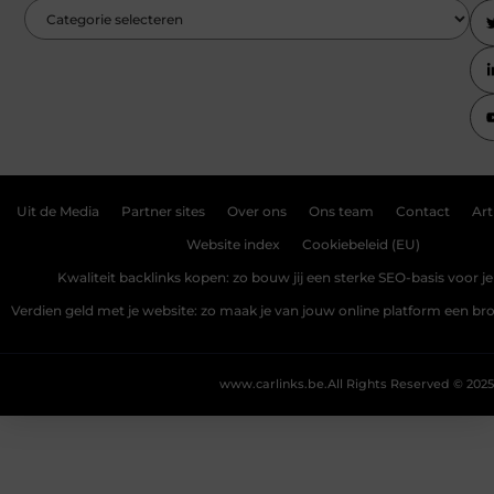
Uit de Media
Partner sites
Over ons
Ons team
Contact
Art
Website index
Cookiebeleid (EU)
Kwaliteit backlinks kopen: zo bouw jij een sterke SEO-basis voor j
Verdien geld met je website: zo maak je van jouw online platform een b
www.carlinks.be.
All Rights Reserved © 2025