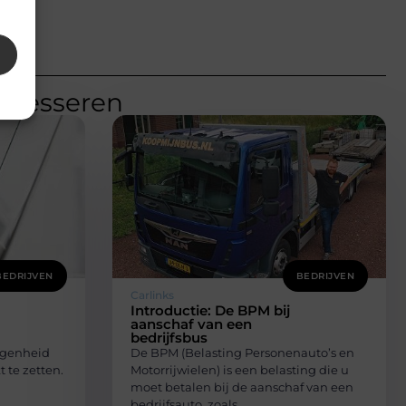
teresseren
BEDRIJVEN
BEDRIJVEN
Carlinks
Introductie: De BPM bij
aanschaf van een
bedrijfsbus
legenheid
De BPM (Belasting Personenauto’s en
 te zetten.
Motorrijwielen) is een belasting die u
moet betalen bij de aanschaf van een
bedrijfsauto, zoals