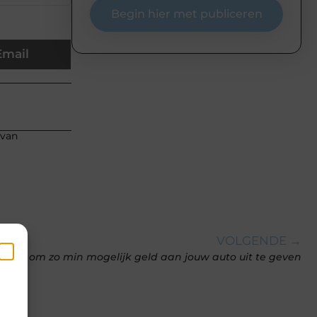
Begin hier met publiceren
Email
 van
VOLGENDE →
r tips om zo min mogelijk geld aan jouw auto uit te geven
en
k