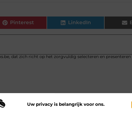
Pinterest
LinkedIn
s.be, dat zich richt op het zorgvuldig selecteren en presenteren
Uw privacy is belangrijk voor ons.
s
Vie
 maken gebruik van cookies en vergelijkbare technologieën om te begrijp
 onze website wordt gebruikt en om uw ervaring te verbeteren. Afhankelij
n uw voorkeuren worden cookies ingezet voor bijvoorbeeld
ersonaliseerde advertenties en het analyseren van bezoekersgedrag. Meer