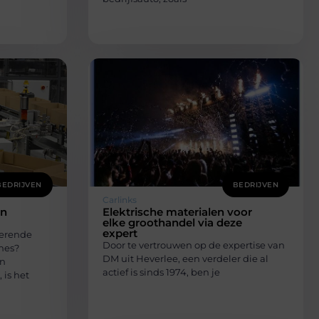
BEDRIJVEN
BEDRIJVEN
Carlinks
en
Elektrische materialen voor
elke groothandel via deze
expert
gerende
Door te vertrouwen op de expertise van
nes?
DM uit Heverlee, een verdeler die al
en
actief is sinds 1974, ben je
 is het