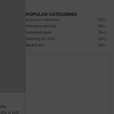
POPULAR CATEGORIES
Auto’s en Motoren
(75 )
Dienstverlening
(34 )
Aanbiedingen
(34 )
Woning en Tuin
(23 )
Bedrijven
(20 )
Recente berichten
Laat je inspireren door de nieuwste
artikelen van Carlinks.be – dagelijks
verse content, boordevol ideeën, tips en
inzichten.
aag
die u wilt