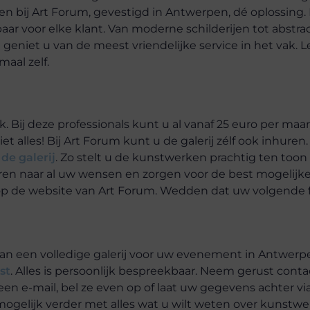
 bij Art Forum, gevestigd in Antwerpen, dé oplossing. 
ar voor elke klant. Van moderne schilderijen tot abstra
 geniet u van de meest vriendelijke service in het vak. L
aal zelf.
. Bij deze professionals kunt u al vanaf 25 euro per ma
et alles! Bij Art Forum kunt u de galerij zélf ook inhure
de galerij
. Zo stelt u de kunstwerken prachtig ten toon 
isteren naar al uw wensen en zorgen voor de best mogelijk
e op de website van Art Forum. Wedden dat uw volgende 
an een volledige galerij voor uw evenement in Antwerpe
st
. Alles is persoonlijk bespreekbaar. Neem gerust cont
n e-mail, bel ze even op of laat uw gegevens achter via
 mogelijk verder met alles wat u wilt weten over kunstw