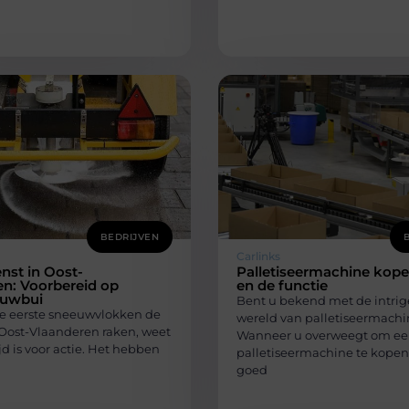
BEDRIJVEN
Carlinks
nst in Oost-
Palletiseermachine kop
n: Voorbereid op
en de functie
euwbui
Bent u bekend met de intri
 eerste sneeuwvlokken de
wereld van palletiseermachi
Oost-Vlaanderen raken, weet
Wanneer u overweegt om e
ijd is voor actie. Het hebben
palletiseermachine te kopen,
goed