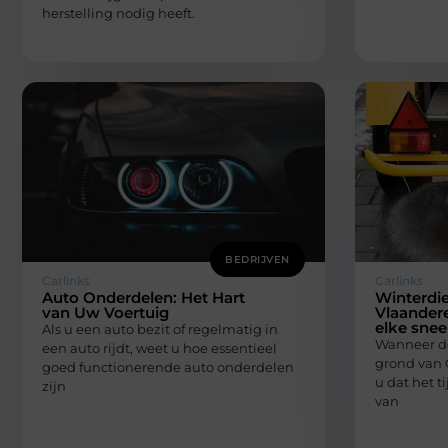
herstelling nodig heeft.
BEDRIJVEN
Carlinks
Carlinks
Auto Onderdelen: Het Hart
Winterdie
van Uw Voertuig
Vlaandere
elke sne
Als u een auto bezit of regelmatig in
Wanneer de
een auto rijdt, weet u hoe essentieel
grond van 
goed functionerende auto onderdelen
u dat het t
zijn
van