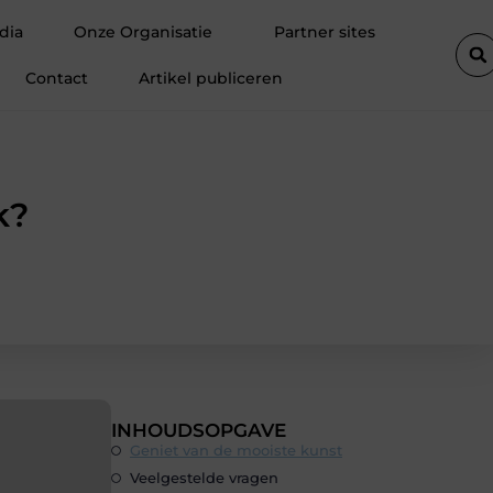
den klanten
Fietsenwinkel in Merksem voor persoonlijk advies
dia
Onze Organisatie
Partner sites
Contact
Artikel publiceren
k?
INHOUDSOPGAVE
Geniet van de mooiste kunst
Veelgestelde vragen