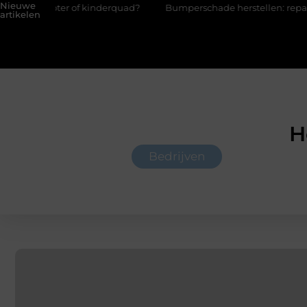
Nieuwe
 kinderquad?
Bumperschade herstellen: repareren of de bumper
artikelen
H
Bedrijven