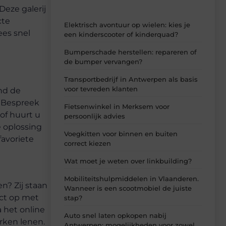
Deze galerij
cte
Elektrisch avontuur op wielen: kies je
ees snel
een kinderscooter of kinderquad?
Bumperschade herstellen: repareren of
de bumper vervangen?
Transportbedrijf in Antwerpen als basis
voor tevreden klanten
and de
n. Bespreek
Fietsenwinkel in Merksem voor
of huurt u
persoonlijk advies
e oplossing
Voegkitten voor binnen en buiten
favoriete
correct kiezen
Wat moet je weten over linkbuilding?
Mobiliteitshulpmiddelen in Vlaanderen.
n? Zij staan
Wanneer is een scootmobiel de juiste
act op met
stap?
 het online
Auto snel laten opkopen nabij
erken lenen.
Antwerpen: mogelijkheden voor zowel