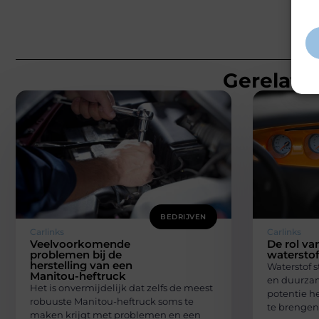
inf
Gerelatee
BEDRIJVEN
Carlinks
Carlinks
Veelvoorkomende
De rol va
problemen bij de
watersto
herstelling van een
Waterstof 
Manitou-heftruck
en duurzam
Het is onvermijdelijk dat zelfs de meest
potentie h
robuuste Manitou-heftruck soms te
te brengen
maken krijgt met problemen en een