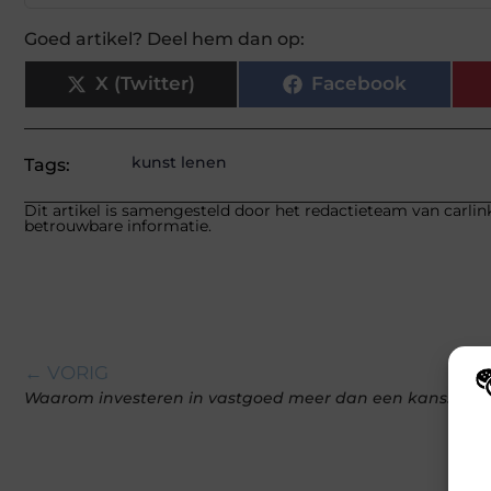
Goed artikel? Deel hem dan op:
X (Twitter)
Facebook
kunst lenen
Tags:
Dit artikel is samengesteld door het redactieteam van carlink
betrouwbare informatie.
← VORIG
Waarom investeren in vastgoed meer dan een kansspel i
Wij
hoe
va
gep