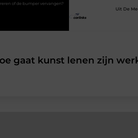
 vervangen?
Transportbedrijf in Antwerpen als basis voor tevre
Uit De Me
oe gaat kunst lenen zijn wer