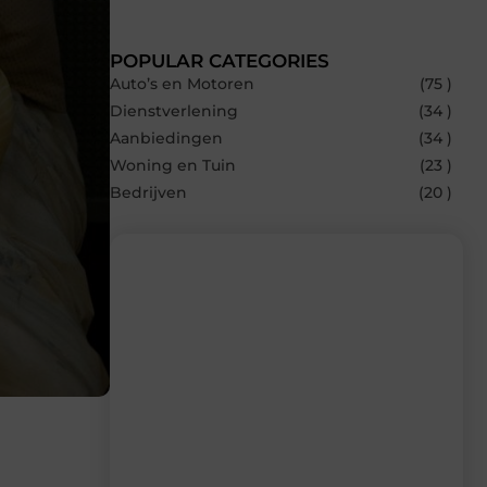
POPULAR CATEGORIES
Auto’s en Motoren
(75 )
Dienstverlening
(34 )
Aanbiedingen
(34 )
Woning en Tuin
(23 )
Bedrijven
(20 )
Recente berichten
Laat je inspireren door de nieuwste
artikelen van Carlinks.be – dagelijks
verse content, boordevol ideeën, tips en
inzichten.