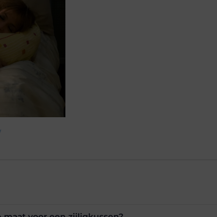
/
e maat voor een zijligkussen?