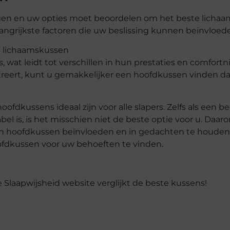
fwegen en uw opties moet beoordelen om het beste licha
langrijkste factoren die uw beslissing kunnen beïnvloed
n lichaamskussen
 wat leidt tot verschillen in hun prestaties en comfortni
reert, kunt u gemakkelijker een hoofdkussen vinden da
fdkussens ideaal zijn voor alle slapers. Zelfs als een bed
el is, is het misschien niet de beste optie voor u. Daar
n een hoofdkussen beïnvloeden en in gedachten te houde
oofdkussen voor uw behoeften te vinden.
e Slaapwijsheid website verglijkt de beste kussens!