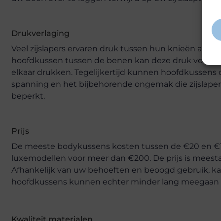
inf
Drukverlaging
Veel zijslapers ervaren druk tussen hun knieën als ge
hoofdkussen tussen de benen kan deze druk verlich
elkaar drukken. Tegelijkertijd kunnen hoofdkussens 
spanning en het bijbehorende ongemak die zijslape
beperkt.
Prijs
De meeste bodykussens kosten tussen de €20 en €1
luxemodellen voor meer dan €200. De prijs is meestal
Afhankelijk van uw behoeften en beoogd gebruik, kan 
hoofdkussens kunnen echter minder lang meegaan 
Kwaliteit materialen