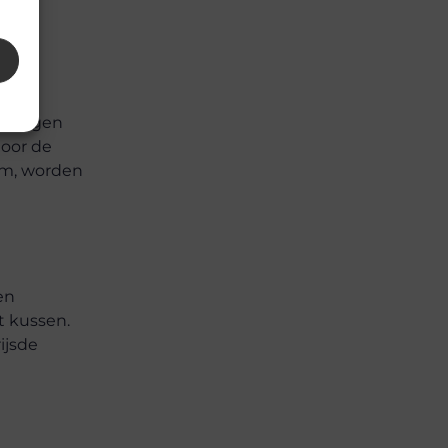
ze tegen
door de
om, worden
en
t kussen.
ijsde