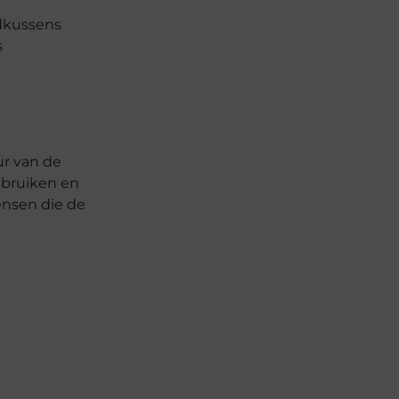
fdkussens
s
r van de
ebruiken en
nsen die de