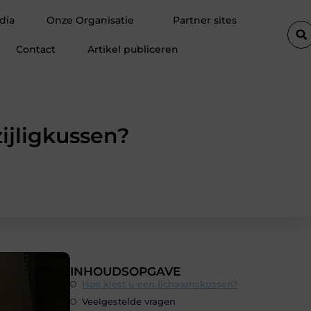
tevreden klanten
Fietsenwinkel in Merksem voor persoonlijk advi
dia
Onze Organisatie
Partner sites
Contact
Artikel publiceren
zijligkussen?
INHOUDSOPGAVE
Hoe kiest u een lichaamskussen?
Veelgestelde vragen