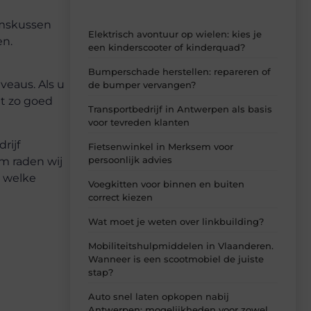
amskussen
Elektrisch avontuur op wielen: kies je
en.
een kinderscooter of kinderquad?
Bumperschade herstellen: repareren of
veaus. Als u
de bumper vervangen?
t zo goed
Transportbedrijf in Antwerpen als basis
voor tevreden klanten
rijf
Fietsenwinkel in Merksem voor
persoonlijk advies
om raden wij
n welke
Voegkitten voor binnen en buiten
correct kiezen
Wat moet je weten over linkbuilding?
Mobiliteitshulpmiddelen in Vlaanderen.
Wanneer is een scootmobiel de juiste
stap?
Auto snel laten opkopen nabij
Antwerpen: mogelijkheden voor zowel