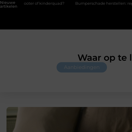
Nieuwe
er of kinderquad?
Bumperschade herstellen: repareren of de b
artikelen
Waar op te l
Aanbiedingen