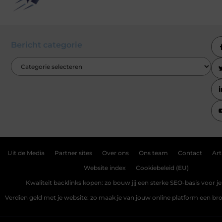
Bericht categorie
Uit de Media
Partner sites
Over ons
Ons team
Contact
Art
Website index
Cookiebeleid (EU)
Kwaliteit backlinks kopen: zo bouw jij een sterke SEO-basis voor j
Verdien geld met je website: zo maak je van jouw online platform een b