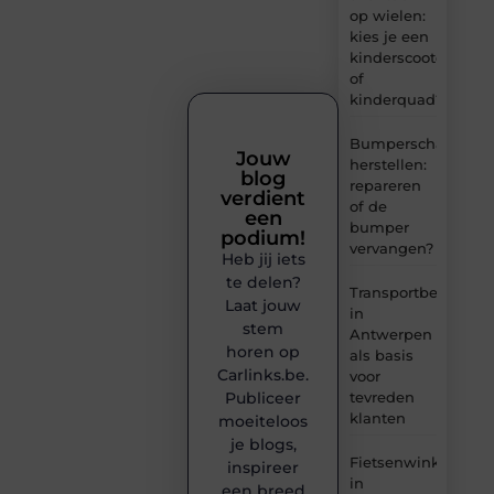
op wielen:
kies je een
kinderscooter
of
kinderquad?
Bumperschade
Jouw
herstellen:
blog
repareren
verdient
of de
een
bumper
podium!
vervangen?
Heb jij iets
te delen?
Transportbedrijf
Laat jouw
in
stem
Antwerpen
horen op
als basis
Carlinks.be.
voor
tevreden
Publiceer
klanten
moeiteloos
je blogs,
Fietsenwinkel
inspireer
in
een breed