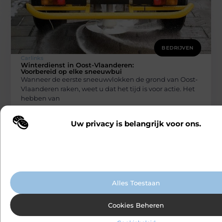
BEDRIJVEN
Carlinks
Winterdienst in Oost-Vlaanderen:
Voorbereid op elke sneeuwbui
Wanneer de eerste sneeuwvlokken de grond van Oost-
Vlaanderen raken, weet u dat het tijd is voor actie. Het
hebben van
Uw privacy is belangrijk voor ons.
Wij maken gebruik van cookies en vergelijkbare technologieën om te b
onze website wordt gebruikt en om uw ervaring te verbeteren. Afhanke
voorkeuren worden cookies ingezet voor bijvoorbeeld gepersonaliseer
advertenties en het analyseren van bezoekersgedrag. Meer informatie v
cookiebeleid.
Alles Toestaan
BEDRIJVEN
Cookies Beheren
Carlinks
Palletiseermachine kopen en de functie