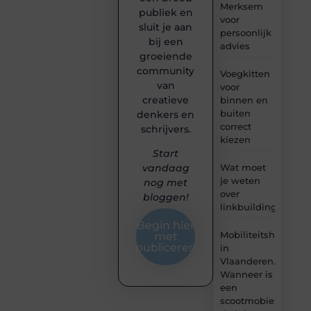
Merksem
publiek en
voor
sluit je aan
persoonlijk
bij een
advies
groeiende
community
Voegkitten
van
voor
creatieve
binnen en
buiten
denkers en
correct
schrijvers.
kiezen
Start
Wat moet
vandaag
je weten
nog met
over
bloggen!
linkbuilding?
Begin hier
Mobiliteitshulpmid
met
publiceren
in
Vlaanderen.
Wanneer is
een
scootmobiel