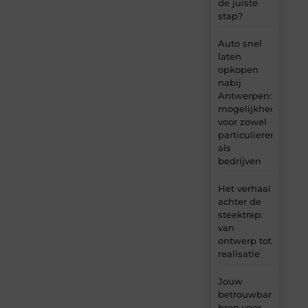
de juiste
stap?
Auto snel
laten
opkopen
nabij
Antwerpen:
mogelijkheden
voor zowel
particulieren
als
bedrijven
Het verhaal
achter de
steektrap:
van
ontwerp tot
realisatie
Jouw
betrouwbare
bron voor