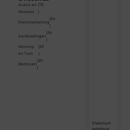
Auto’s en
(75
Recente
Motoren
)
berichten
(34
Laat
Dienstverlening
)
je
inspireren
(34
Aanbiedingen
door
)
de
Woning
(23
nieuwste
artikelen
en Tuin
)
van
(20
Carlinks.be
Bedrijven
)
–
dagelijks
verse
content,
boordevol
ideeën,
tips
en
inzichten.
Elektrisch
avontuur