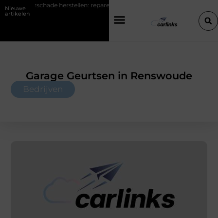
stellen: repareren of de bumper vervangen?
Transportbedrijf in An
Nieuwe
artikelen
Garage Geurtsen in Renswoude
Bedrijven