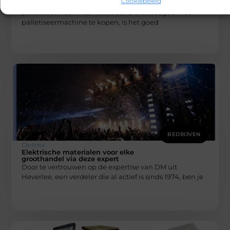
Cookiebeleid
Bent u bekend met de intrigerende wereld van
palletiseermachines? Wanneer u overweegt om een
palletiseermachine te kopen, is het goed
BEDRIJVEN
Carlinks
Elektrische materialen voor elke
groothandel via deze expert
Door te vertrouwen op de expertise van DM uit
Heverlee, een verdeler die al actief is sinds 1974, ben je