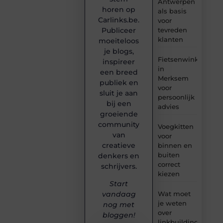
Antwerpen
horen op
als basis
Carlinks.be.
voor
tevreden
Publiceer
klanten
moeiteloos
je blogs,
Fietsenwinkel
inspireer
in
een breed
Merksem
publiek en
voor
sluit je aan
persoonlijk
bij een
advies
groeiende
community
Voegkitten
van
voor
creatieve
binnen en
buiten
denkers en
correct
schrijvers.
kiezen
Start
Wat moet
vandaag
je weten
nog met
over
bloggen!
linkbuilding?