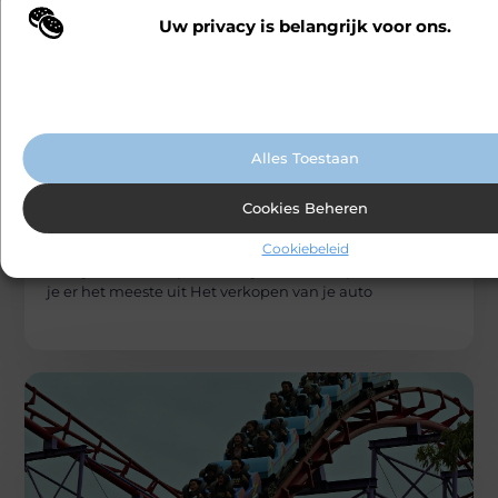
Uw privacy is belangrijk voor ons.
Wij maken gebruik van cookies en vergelijkbare technologieën om te b
onze website wordt gebruikt en om uw ervaring te verbeteren. Afhanke
voorkeuren worden cookies ingezet voor bijvoorbeeld gepersonaliseer
advertenties en het analyseren van bezoekersgedrag. Meer informatie v
cookiebeleid.
Alles Toestaan
AUTO’S EN MOTOREN
Cookies Beheren
Carlinks
Slim je auto verkopen? Zo haal je er het
Cookiebeleid
meeste uit
Slim je auto verkopen? Slim je auto verkopen? Zo haal
je er het meeste uit Het verkopen van je auto