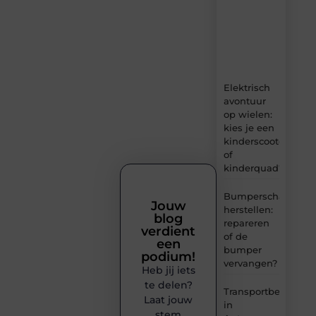
boordevol
ideeën,
tips
en
inzichten.
Elektrisch
avontuur
op wielen:
kies je een
kinderscooter
of
kinderquad?
Bumperschade
Jouw
herstellen:
blog
repareren
verdient
of de
een
bumper
podium!
vervangen?
Heb jij iets
te delen?
Transportbedrijf
Laat jouw
in
stem