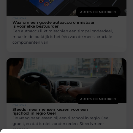
AUTO’S EN MOTOREN
Carlinks
Waarom een goede autoaccu onmisbaar
is voor elke bestuurder
Een autoaccu lijkt misschien een simpel onderdeel,
maar in de praktijk is het één van de meest cruciale
componenten van
AUTO’S EN MOTOREN
Carlinks
Steeds meer mensen kiezen voor een
rijschool in regio Geel
De vraag naar lessen bij een rijschool in regio Geel
groeit, en dat is niet zonder reden. Steeds meer
mensen