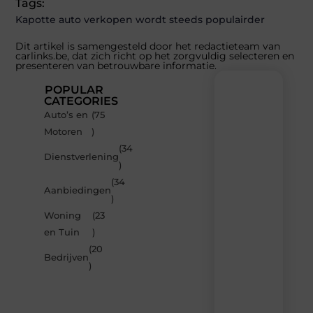
Tags:
Kapotte auto verkopen wordt steeds populairder
Dit artikel is samengesteld door het redactieteam van
carlinks.be, dat zich richt op het zorgvuldig selecteren en
presenteren van betrouwbare informatie.
POPULAR
CATEGORIES
Auto’s en
(75
Recente
Motoren
)
berichten
(34
Laat
Dienstverlening
)
je
inspireren
(34
Aanbiedingen
door
)
de
Woning
(23
nieuwste
artikelen
en Tuin
)
van
(20
Carlinks.be
Bedrijven
)
–
dagelijks
verse
content,