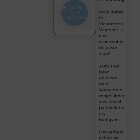
Begin hier
Mobiliteitshulpmid
met
publiceren
in
Vlaanderen.
Wanneer is
een
scootmobiel
de juiste
stap?
Auto snel
laten
opkopen
nabij
Antwerpen:
mogelijkheden
voor zowel
particulieren
als
bedrijven
Het verhaal
achter de