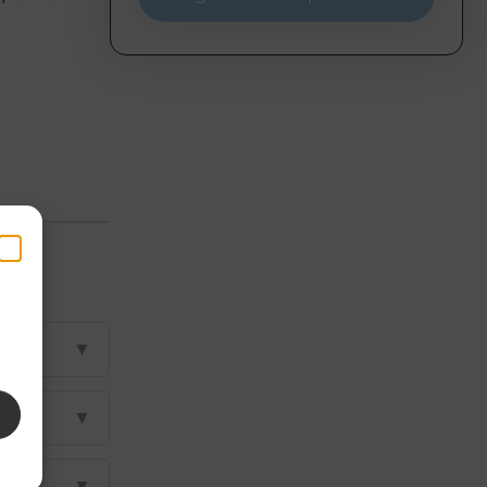
en
k
▼
▼
▼