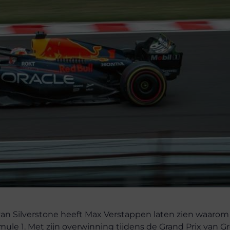
van Silverstone heeft Max Verstappen laten zien waarom 
le 1. Met zijn overwinning tijdens de Grand Prix van Gr