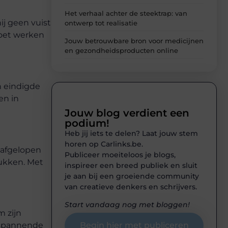
Het verhaal achter de steektrap: van
ij geen vuist
ontwerp tot realisatie
moet werken
Jouw betrouwbare bron voor medicijnen
en gezondheidsproducten online
n eindigde
en in
Jouw blog verdient een
podium!
Heb jij iets te delen? Laat jouw stem
horen op Carlinks.be.
e afgelopen
Publiceer moeiteloos je blogs,
lukken. Met
inspireer een breed publiek en sluit
je aan bij een groeiende community
van creatieve denkers en schrijvers.
Start vandaag nog met bloggen!
m zijn
Begin hier met publiceren
n spannende