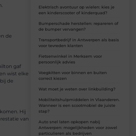
h.
Elektrisch avontuur op wielen: kies je
een kinderscooter of kinderquad?
Bumperschade herstellen: repareren of
de bumper vervangen?
en de
Transportbedrijf in Antwerpen als basis
voor tevreden klanten
Fietsenwinkel in Merksem voor
persoonlijk advies
ilton gaf
Voegkitten voor binnen en buiten
en wist elke
correct kiezen
bij de
Wat moet je weten over linkbuilding?
Mobiliteitshulpmiddelen in Vlaanderen.
Wanneer is een scootmobiel de juiste
stap?
 komen. Hij
restatie van
Auto snel laten opkopen nabij
Antwerpen: mogelijkheden voor zowel
particulieren als bedrijven