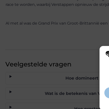
race te worden, waarbij Verstappen opnieuw de strij
Al met al was de Grand Prix van Groot-Brittannië een 
Veelgestelde vragen
Wij
hoe
va
gep
Hoe domineert Verst
inf
Wat is de betekenis van Ver
Hoe presteerde 