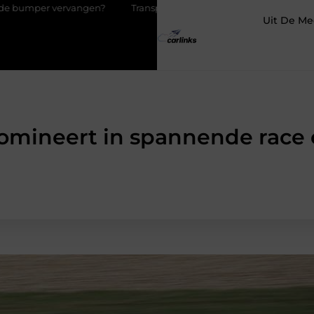
vervangen?
Transportbedrijf in Antwerpen als basis voor tevrede
Uit De Me
omineert in spannende race o