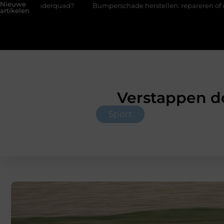
Nieuwe
kinderquad?
Bumperschade herstellen: repareren of de bumper 
artikelen
Verstappen d
Sport