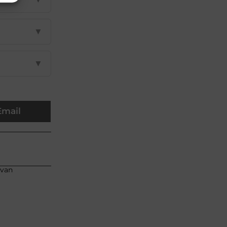
▼
▼
Email
 van