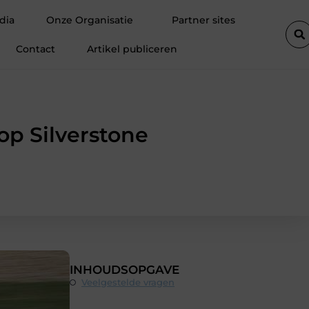
n klanten
Fietsenwinkel in Merksem voor persoonlijk advies
dia
Onze Organisatie
Partner sites
Contact
Artikel publiceren
p Silverstone
INHOUDSOPGAVE
Veelgestelde vragen