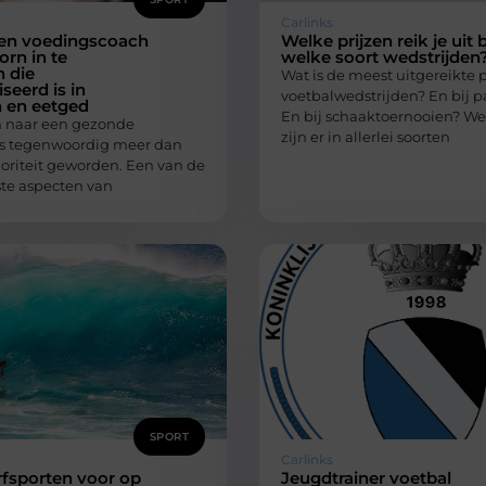
Carlinks
een voedingscoach
Welke prijzen reik je uit b
orn in te
welke soort wedstrijden
 die
Wat is de meest uitgereikte pr
seerd is in
voetbalwedstrijden? En bij p
 en eetged
En bij schaaktoernooien? We
n naar een gezonde
zijn er in allerlei soorten
l is tegenwoordig meer dan
ioriteit geworden. Een van de
ste aspecten van
SPORT
Carlinks
fsporten voor op
Jeugdtrainer voetbal