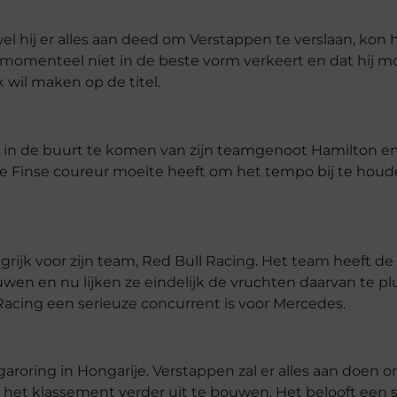
 hij er alles aan deed om Verstappen te verslaan, kon h
j momenteel niet in de beste vorm verkeert en dat hij 
k wil maken op de titel.
iet in de buurt te komen van zijn teamgenoot Hamilton e
 de Finse coureur moeite heeft om het tempo bij te houd
grijk voor zijn team, Red Bull Racing. Het team heeft d
en en nu lijken ze eindelijk de vruchten daarvan te p
Racing een serieuze concurrent is voor Mercedes.
aroring in Hongarije. Verstappen zal er alles aan doen o
n het klassement verder uit te bouwen. Het belooft ee