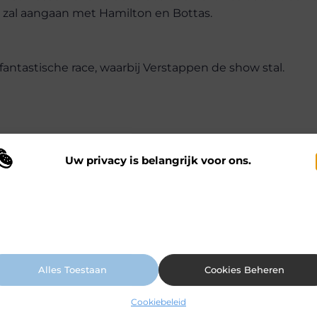
d zal aangaan met Hamilton en Bottas.
fantastische race, waarbij Verstappen de show stal.
Uw privacy is belangrijk voor ons.
 maken gebruik van cookies en vergelijkbare technologieën om te begrijp
 onze website wordt gebruikt en om uw ervaring te verbeteren. Afhankelij
n uw voorkeuren worden cookies ingezet voor bijvoorbeeld
ersonaliseerde advertenties en het analyseren van bezoekersgedrag. Meer
appen in de race op Silverstone?
ormatie vindt u in ons cookiebeleid.
Alles Toestaan
Cookies Beheren
stappens overwinning voor het klassement?
Cookiebeleid
Lewis Hamilton in deze race?