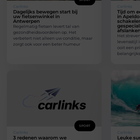
Carlinks
Carlinks
Dagelijks bewegen start bij
Tijd om 
uw fietsenwinkel in
in Apeldo
Antwerpen
schakelen
gespeciali
Regelmatig fietsen levert tal van
afslanken
gezondheidsvoordelen op. Het
Het streve
verbetert niet alleen uw conditie, maar
levensstij
zorgt ook voor een beter humeur
ooit een pr
belangrijk
SPORT
Carlinks
Carlinks
3 redenen waarom we
Leuke sur