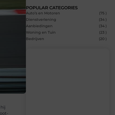
POPULAR CATEGORIES
Auto’s en Motoren
(75 )
Dienstverlening
(34 )
Aanbiedingen
(34 )
Woning en Tuin
(23 )
Bedrijven
(20 )
Recente berichten
Laat je inspireren door de nieuwste
artikelen van Carlinks.be – dagelijks
verse content, boordevol ideeën, tips en
inzichten.
hij
oot-