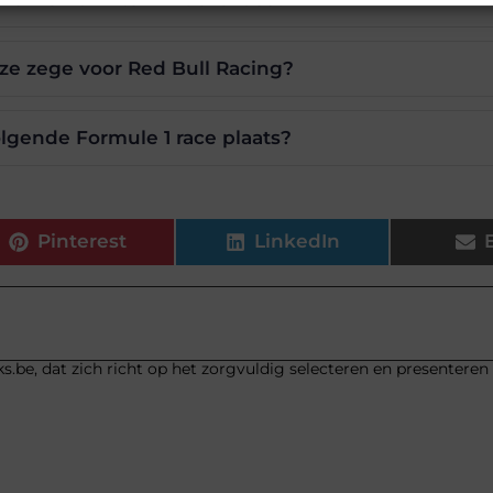
ze zege voor Red Bull Racing?
lgende Formule 1 race plaats?
Pinterest
LinkedIn
s.be, dat zich richt op het zorgvuldig selecteren en presenteren