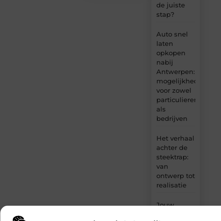
de juiste
stap?
Auto snel
laten
opkopen
nabij
Antwerpen:
mogelijkheden
voor zowel
particulieren
als
bedrijven
Het verhaal
achter de
steektrap:
van
ontwerp tot
realisatie
Jouw
betrouwbare