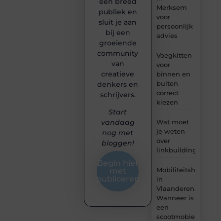
een breed
Merksem
publiek en
voor
sluit je aan
persoonlijk
bij een
advies
groeiende
community
Voegkitten
van
voor
creatieve
binnen en
buiten
denkers en
correct
schrijvers.
kiezen
Start
Wat moet
vandaag
je weten
nog met
over
bloggen!
linkbuilding?
Begin hier
Mobiliteitshulpmid
met
publiceren
in
Vlaanderen.
Wanneer is
een
scootmobiel