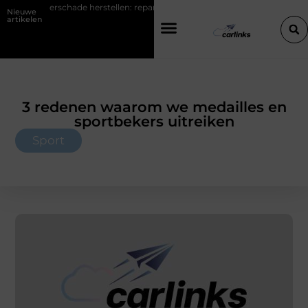
perschade herstellen: repareren of de bumper vervangen?
Transpor
Nieuwe
artikelen
3 redenen waarom we medailles en
sportbekers uitreiken
Sport