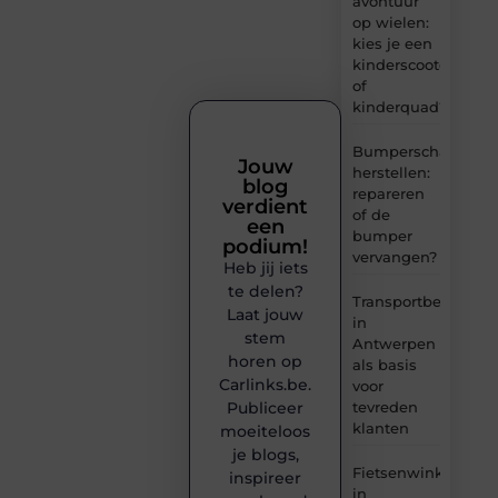
avontuur
op wielen:
kies je een
kinderscooter
of
kinderquad?
Bumperschade
Jouw
herstellen:
blog
repareren
verdient
of de
een
bumper
podium!
vervangen?
Heb jij iets
te delen?
Transportbedrijf
Laat jouw
in
stem
Antwerpen
horen op
als basis
Carlinks.be.
voor
tevreden
Publiceer
klanten
moeiteloos
je blogs,
Fietsenwinkel
inspireer
in