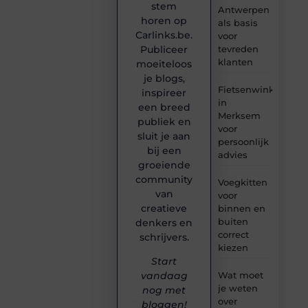
stem
Antwerpen
horen op
als basis
Carlinks.be.
voor
tevreden
Publiceer
klanten
moeiteloos
je blogs,
Fietsenwinkel
inspireer
in
een breed
Merksem
publiek en
voor
sluit je aan
persoonlijk
bij een
advies
groeiende
community
Voegkitten
van
voor
creatieve
binnen en
buiten
denkers en
correct
schrijvers.
kiezen
Start
Wat moet
vandaag
je weten
nog met
over
bloggen!