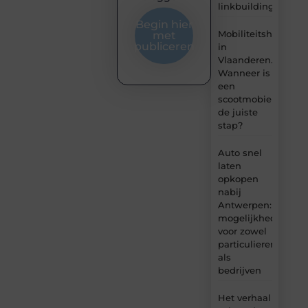
linkbuilding?
Begin hier
Mobiliteitshulpmid
met
publiceren
in
Vlaanderen.
Wanneer is
een
scootmobiel
de juiste
stap?
Auto snel
laten
opkopen
nabij
Antwerpen:
mogelijkheden
voor zowel
particulieren
als
bedrijven
Het verhaal