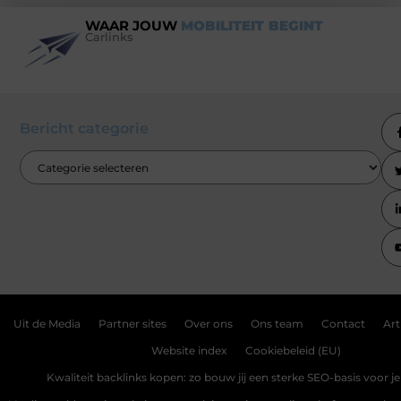
WAAR JOUW
MOBILITEIT BEGINT
Carlinks
Bericht categorie
Uit de Media
Partner sites
Over ons
Ons team
Contact
Art
Website index
Cookiebeleid (EU)
Kwaliteit backlinks kopen: zo bouw jij een sterke SEO-basis voor j