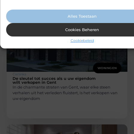
advertenties en het analyseren van bezoekersgedrag. Meer informatie v
bekend om
cookiebeleid.
Alles Toestaan
Cookies Beheren
Cookiebeleid
WONINGEN
Carlinks
De sleutel tot succes als u uw eigendom
wilt verkopen in Gent
In de charmante straten van Gent, waar elke steen
verhalen uit het verleden fluistert, is het verkopen van
uw eigendom