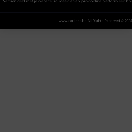
Verdien geld met je website: zo maak je van jouw online platform een b
www.carlinks.be.
All Rights Reserved © 2025