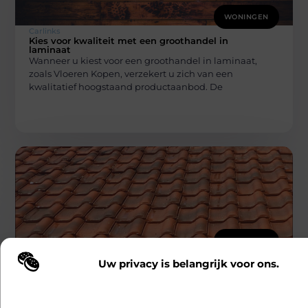
WONINGEN
Carlinks
Kies voor kwaliteit met een groothandel in
laminaat
Wanneer u kiest voor een groothandel in laminaat,
zoals Vloeren Kopen, verzekert u zich van een
kwalitatief hoogstaand productaanbod. De
WONINGEN
Carlinks
Uw privacy is belangrijk voor ons.
Ontdek softwash: de beste keuze voor je
Wij maken gebruik van cookies en vergelijkbare technologieën om te b
gevel te reinigen in Antwerpen
Heb jij al gehoord van softwash als methode om je
onze website wordt gebruikt en om uw ervaring te verbeteren. Afhanke
gevel te reinigen in Antwerpen? Deze techniek staat
voorkeuren worden cookies ingezet voor bijvoorbeeld gepersonaliseer