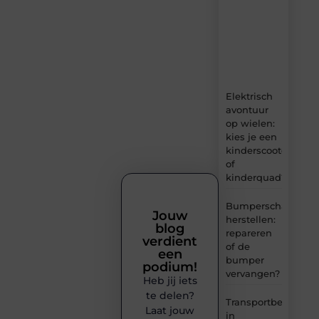
boordevol
ideeën,
tips
en
inzichten.
Elektrisch
avontuur
op wielen:
kies je een
kinderscooter
of
kinderquad?
Bumperschade
Jouw
herstellen:
blog
repareren
verdient
of de
een
bumper
podium!
vervangen?
Heb jij iets
te delen?
Transportbedrijf
Laat jouw
in