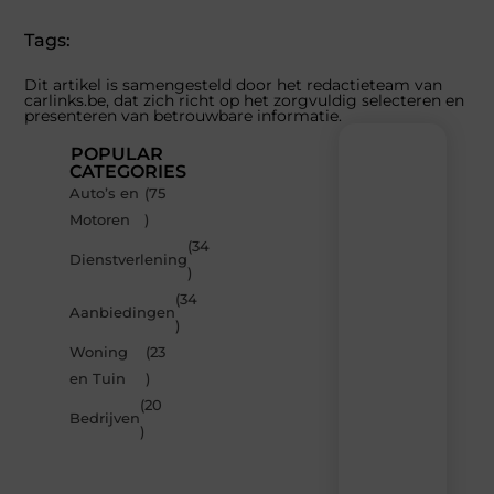
Tags:
Dit artikel is samengesteld door het redactieteam van
carlinks.be, dat zich richt op het zorgvuldig selecteren en
presenteren van betrouwbare informatie.
POPULAR
CATEGORIES
Auto’s en
(75
Recente
Motoren
)
berichten
(34
Laat
Dienstverlening
)
je
inspireren
(34
Aanbiedingen
door
)
de
Woning
(23
nieuwste
artikelen
en Tuin
)
van
(20
Carlinks.be
Bedrijven
)
–
dagelijks
verse
content,