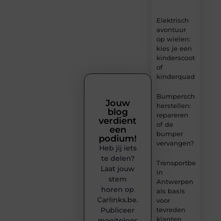
Elektrisch
avontuur
op wielen:
kies je een
kinderscooter
of
kinderquad?
Bumperschade
Jouw
herstellen:
blog
repareren
verdient
of de
een
bumper
podium!
vervangen?
Heb jij iets
te delen?
Transportbedrijf
Laat jouw
in
stem
Antwerpen
horen op
als basis
Carlinks.be.
voor
tevreden
Publiceer
klanten
moeiteloos