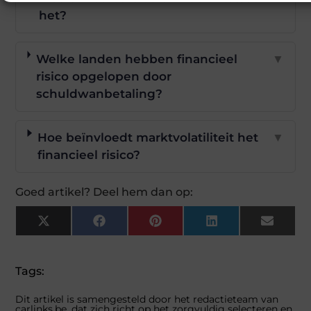
het?
Welke landen hebben financieel
▼
risico opgelopen door
schuldwanbetaling?
Hoe beïnvloedt marktvolatiliteit het
▼
financieel risico?
Goed artikel? Deel hem dan op:
X
Facebook
Pinterest
LinkedIn
Email
(Twitter)
Tags:
Dit artikel is samengesteld door het redactieteam van
carlinks.be, dat zich richt op het zorgvuldig selecteren en