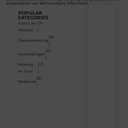
presenteren van betrouwbare informatie.
POPULAR
CATEGORIES
Auto’s en
(75
Recente
Motoren
)
berichten
(34
Laat
Dienstverlening
)
je
inspireren
(34
Aanbiedingen
door
)
de
Woning
(23
nieuwste
artikelen
en Tuin
)
van
(20
Carlinks.be
Bedrijven
)
–
dagelijks
verse
content,
boordevol
ideeën,
tips
en
inzichten.