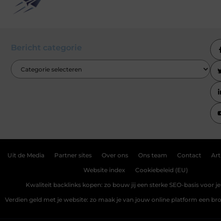
Bericht categorie
Uit de Media
Partner sites
Over ons
Ons team
Contact
Art
Website index
Cookiebeleid (EU)
Kwaliteit backlinks kopen: zo bouw jij een sterke SEO-basis voor j
Verdien geld met je website: zo maak je van jouw online platform een b