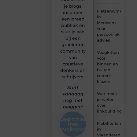
je blogs,
Fietsenwinkel
inspireer
in
een breed
Merksem
publiek en
voor
sluit je aan
persoonlijk
bij een
advies
groeiende
community
Voegkitten
van
voor
creatieve
binnen en
buiten
denkers en
correct
schrijvers.
kiezen
Start
Wat moet
vandaag
je weten
nog met
over
bloggen!
linkbuilding?
Begin hier
Mobiliteitshulpmid
met
publiceren
in
Vlaanderen.