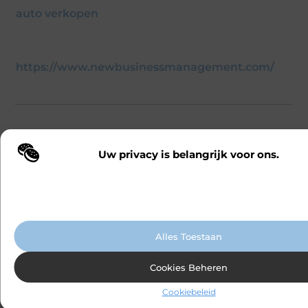
auto verkopen
https://www.newbusinessmanagement.com/
Veelgestelde vragen
Uw privacy is belangrijk voor ons.
Wij maken gebruik van cookies en vergelijkbare technologieën om te b
onze website wordt gebruikt en om uw ervaring te verbeteren. Afhanke
Wat zijn de meest voorkomende
▼
voorkeuren worden cookies ingezet voor bijvoorbeeld gepersonaliseer
soorten financieel risico?
advertenties en het analyseren van bezoekersgedrag. Meer informatie v
cookiebeleid.
Alles Toestaan
Hoe kunnen bedrijven financieel
▼
risico beperken?
Cookies Beheren
Cookiebeleid
Wat is kredietrisico en hoe ontstaat
▼