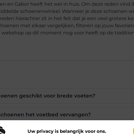
en en Gabor heeft het wel in huis. Om deze reden vind i
gemiddelde schoenenwinkel. Wanneer je deze schoenen w
 reden hierachter zit in het feit dat je een veel grotere 
choenen met elkaar vergelijken, filteren op jouw favoriet
lke webshop op dit moment nog voor heeft op de traditio
hoenen geschikt voor brede voeten?
r schoenen het voetbed vervangen?
Uw privacy is belangrijk voor ons.
ijlen biedt Gabor aan?