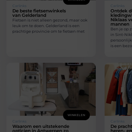
Carlinks
Carlinks
De beste fietsenwinkels
Ontdek d
van Gelderland
kledingwi
Niklaas vo
Fietsen is niet alleen gezond, maar ook
mannen
leuk om te doen. Gelderland is een
Ben je op 
prachtige provincie om te fietsen met
in Sint-Ni
persoonli
is een bez
WINKELEN
Carlinks
Carlinks
Waarom een uitstekende
De pracht
opticien in Antwerpen zo
heren- e