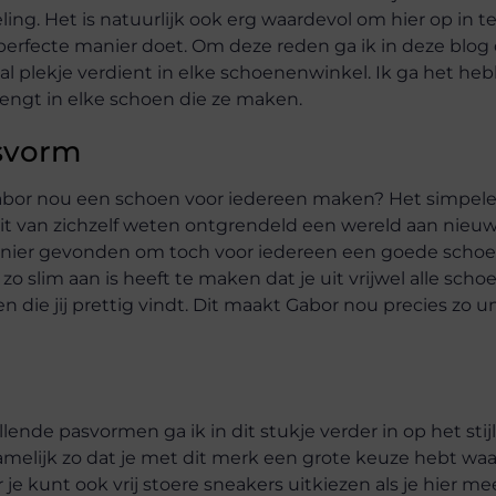
g. Het is natuurlijk ook erg waardevol om hier op in t
perfecte manier doet. Om deze reden ga ik in deze blog
al plekje verdient in elke schoenenwinkel. Ik ga het he
engt in elke schoen die ze maken.
svorm
an Gabor nou een schoen voor iedereen maken? Het simpe
e dit van zichzelf weten ontgrendeld een wereld aan nieu
manier gevonden om toch voor iedereen een goede scho
 slim aan is heeft te maken dat je uit vrijwel alle sch
n die jij prettig vindt. Dit maakt Gabor nou precies zo u
ende pasvormen ga ik in dit stukje verder in op het sti
melijk zo dat je met dit merk een grote keuze hebt waar
e kunt ook vrij stoere sneakers uitkiezen als je hier me