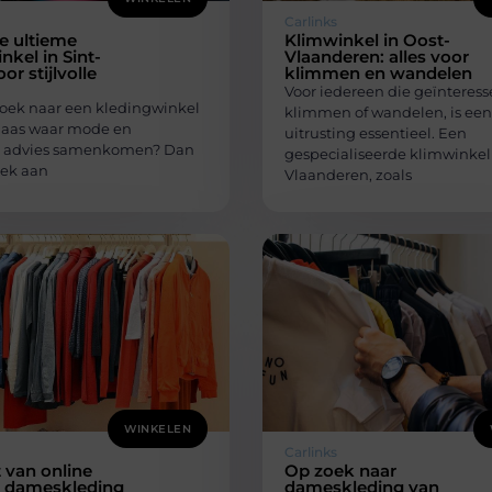
Carlinks
e ultieme
Klimwinkel in Oost-
nkel in Sint-
Vlaanderen: alles voor
or stijlvolle
klimmen en wandelen
Voor iedereen die geïnteresse
zoek naar een kledingwinkel
klimmen of wandelen, is ee
klaas waar mode en
uitrusting essentieel. Een
jk advies samenkomen? Dan
gespecialiseerde klimwinkel 
oek aan
Vlaanderen, zoals
WINKELEN
Carlinks
 van online
Op zoek naar
n dameskleding
dameskleding van