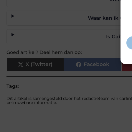
Wij
hoe
Waar kan ik Gab
va
gep
inf
Is Gabor 
Goed artikel? Deel hem dan op:
X (Twitter)
Facebook
Tags:
Dit artikel is samengesteld door het redactieteam van carlink
betrouwbare informatie.