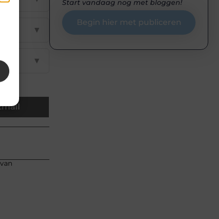
Start vandaag nog met bloggen!
en
k
Begin hier met publiceren
▼
▼
Email
 van