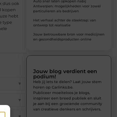
Auto snel laten opkopen nabij
k dus ook
Antwerpen: mogelijkheden voor zowel
il kopen
particulieren als bedrijven
keuze hebt
Het verhaal achter de steektrap: van
e type
ontwerp tot realisatie
nele
Jouw betrouwbare bron voor medicijnen
en gezondheidsproducten online
Jouw blog verdient een
podium!
Heb jij iets te delen? Laat jouw stem
▼
horen op Carlinks.be.
Publiceer moeiteloos je blogs,
inspireer een breed publiek en sluit
▼
je aan bij een groeiende community
van creatieve denkers en schrijvers.
▼