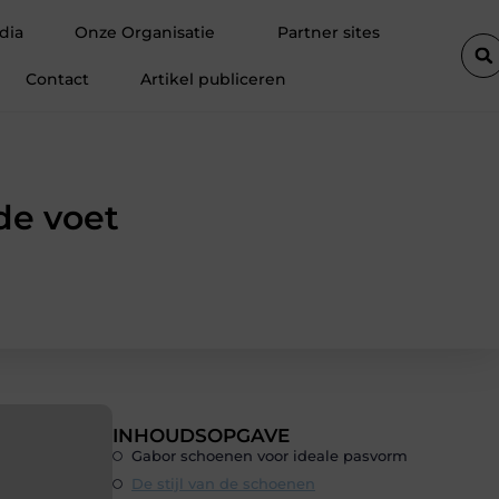
n klanten
Fietsenwinkel in Merksem voor persoonlijk advies
dia
Onze Organisatie
Partner sites
Contact
Artikel publiceren
de voet
INHOUDSOPGAVE
Gabor schoenen voor ideale pasvorm
De stijl van de schoenen