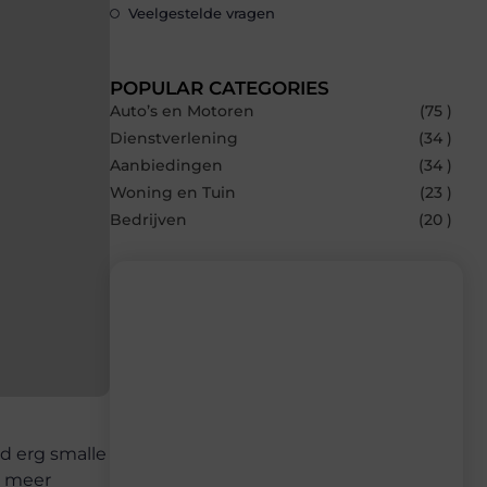
Veelgestelde vragen
POPULAR CATEGORIES
Auto’s en Motoren
(75 )
Dienstverlening
(34 )
Aanbiedingen
(34 )
Woning en Tuin
(23 )
Bedrijven
(20 )
Recente berichten
Laat je inspireren door de nieuwste
artikelen van Carlinks.be – dagelijks
verse content, boordevol ideeën, tips en
ld erg smalle
inzichten.
s meer