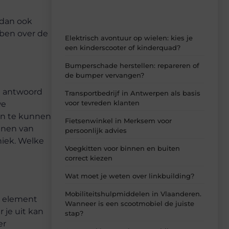
e
 dan ook
bben over de
Elektrisch avontuur op wielen: kies je
een kinderscooter of kinderquad?
Bumperschade herstellen: repareren of
de bumper vervangen?
le antwoord
Transportbedrijf in Antwerpen als basis
voor tevreden klanten
we
en te kunnen
Fietsenwinkel in Merksem voor
oenen van
persoonlijk advies
niek. Welke
Voegkitten voor binnen en buiten
correct kiezen
Wat moet je weten over linkbuilding?
Mobiliteitshulpmiddelen in Vlaanderen.
jl element
Wanneer is een scootmobiel de juiste
 je uit kan
stap?
er