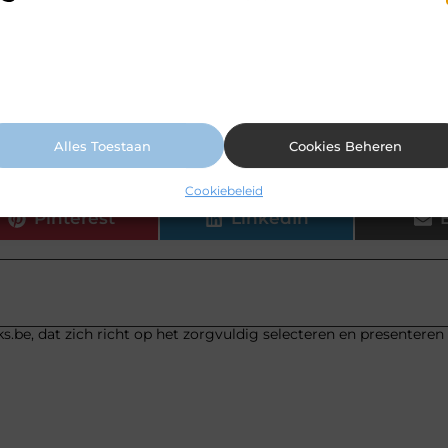
 maken gebruik van cookies en vergelijkbare technologieën om te begrijp
 onze website wordt gebruikt en om uw ervaring te verbeteren. Afhankelij
or schoenen het beste kopen?
n uw voorkeuren worden cookies ingezet voor bijvoorbeeld
ersonaliseerde advertenties en het analyseren van bezoekersgedrag. Meer
ormatie vindt u in ons cookiebeleid.
alleen een damesmerk?
Alles Toestaan
Cookies Beheren
Cookiebeleid
Pinterest
LinkedIn
s.be, dat zich richt op het zorgvuldig selecteren en presenteren