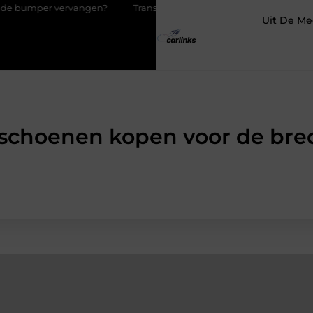
vervangen?
Transportbedrijf in Antwerpen als basis voor tevrede
Uit De Me
schoenen kopen voor de bre