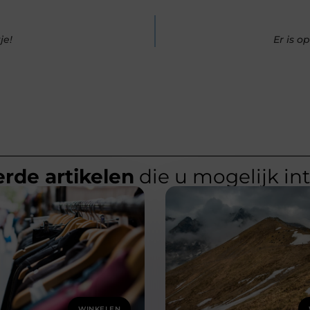
je!
Er is o
rde artikelen
die u mogelijk in
WINKELEN