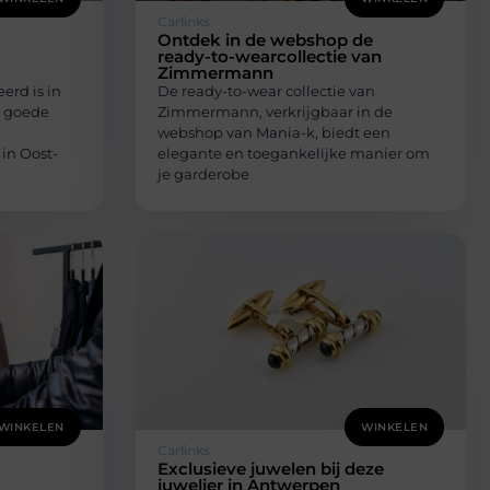
Carlinks
Ontdek in de webshop de
ready-to-wearcollectie van
Zimmermann
erd is in
De ready-to-wear collectie van
n goede
Zimmermann, verkrijgbaar in de
webshop van Mania-k, biedt een
in Oost-
elegante en toegankelijke manier om
je garderobe
WINKELEN
WINKELEN
Carlinks
Exclusieve juwelen bij deze
juwelier in Antwerpen