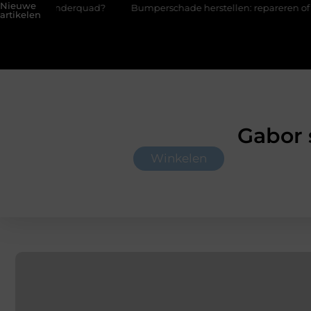
Nieuwe
inderquad?
Bumperschade herstellen: repareren of de bumper 
artikelen
Gabor 
Winkelen