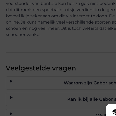
voorstander van bent. Je kan het zo gek niet bedenk
dat dit merk een speciaal plaatsje verdient in de 
beveel ik je zeker aan om dit via internet te doen. De
online. Je kunt namelijk veel verschillende soorten s
schoen en nog veel meer. Dit is toch wel iets dat e
schoenenwinkel.
Veelgestelde vragen
Waarom zijn Gabor sc
Kan ik bij alle Gabo
Welke st