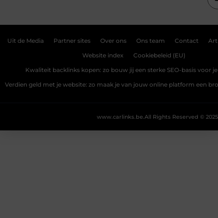
Uit de Media
Partner sites
Over ons
Ons team
Contact
Art
Website index
Cookiebeleid (EU)
Kwaliteit backlinks kopen: zo bouw jij een sterke SEO-basis voor j
Verdien geld met je website: zo maak je van jouw online platform een b
www.carlinks.be.
All Rights Reserved © 2025