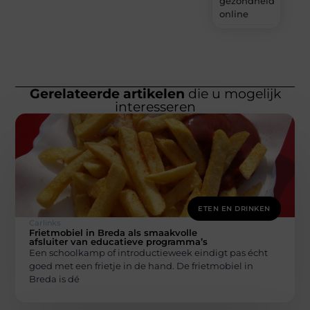
gezondheidsprodu
online
Gerelateerde artikelen
die u mogelijk
interesseren
ETEN EN DRINKEN
Carlinks
Frietmobiel in Breda als smaakvolle
afsluiter van educatieve programma’s
Een schoolkamp of introductieweek eindigt pas écht
goed met een frietje in de hand. De frietmobiel in
Breda is dé