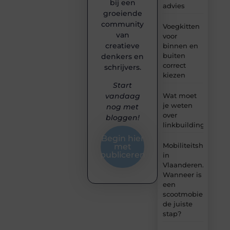
bij een
advies
groeiende
community
Voegkitten
van
voor
creatieve
binnen en
buiten
denkers en
correct
schrijvers.
kiezen
Start
Wat moet
vandaag
je weten
nog met
over
bloggen!
linkbuilding?
Begin hier
Mobiliteitshulpmid
met
publiceren
in
Vlaanderen.
Wanneer is
een
scootmobiel
de juiste
stap?