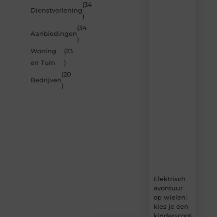
(34
Laat
Dienstverlening
)
je
inspireren
(34
Aanbiedingen
door
)
de
Woning
(23
nieuwste
artikelen
en Tuin
)
van
(20
Carlinks.be
Bedrijven
)
–
dagelijks
verse
content,
boordevol
ideeën,
tips
en
inzichten.
Elektrisch
avontuur
op wielen:
kies je een
kinderscooter