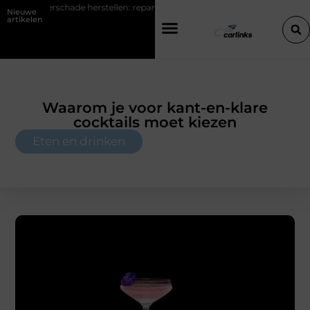
schade herstellen: repareren of de bumper vervangen?
Transportbed
Nieuwe
artikelen
Waarom je voor kant-en-klare
cocktails moet kiezen
Eten en drinken