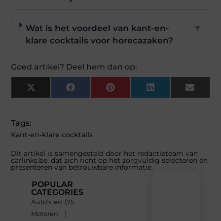
Wat is het voordeel van kant-en-
▼
klare cocktails voor horecazaken?
Goed artikel? Deel hem dan op:
X
Facebook
Pinterest
LinkedIn
Email
(Twitter)
Tags:
Kant-en-klare cocktails
Dit artikel is samengesteld door het redactieteam van
carlinks.be, dat zich richt op het zorgvuldig selecteren en
presenteren van betrouwbare informatie.
POPULAR
CATEGORIES
Auto’s en
(75
Recente
Motoren
)
berichten