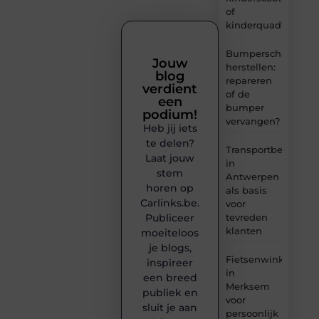
of
kinderquad?
Bumperschade
Jouw
herstellen:
blog
repareren
verdient
of de
een
bumper
podium!
vervangen?
Heb jij iets
te delen?
Transportbedrijf
Laat jouw
in
stem
Antwerpen
horen op
als basis
Carlinks.be.
voor
tevreden
Publiceer
klanten
moeiteloos
je blogs,
Fietsenwinkel
inspireer
in
een breed
Merksem
publiek en
voor
sluit je aan
persoonlijk