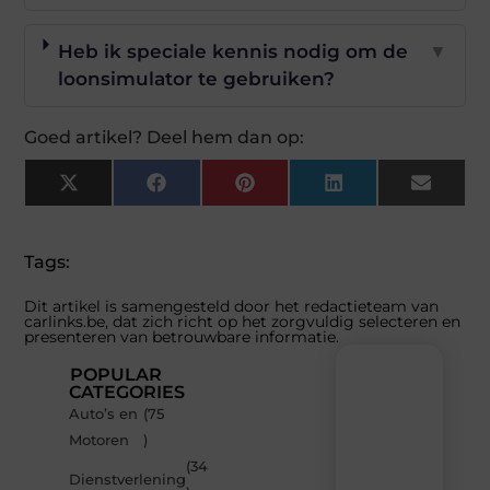
Heb ik speciale kennis nodig om de
▼
loonsimulator te gebruiken?
Goed artikel? Deel hem dan op:
X
Facebook
Pinterest
LinkedIn
Email
(Twitter)
Tags:
Dit artikel is samengesteld door het redactieteam van
carlinks.be, dat zich richt op het zorgvuldig selecteren en
presenteren van betrouwbare informatie.
POPULAR
CATEGORIES
Auto’s en
(75
Recente
Motoren
)
berichten
(34
Laat
Dienstverlening