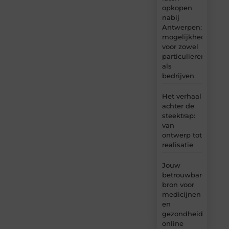
opkopen
nabij
Antwerpen:
mogelijkheden
voor zowel
particulieren
als
bedrijven
Het verhaal
achter de
steektrap:
van
ontwerp tot
realisatie
Jouw
betrouwbare
bron voor
medicijnen
en
gezondheidsprodu
online