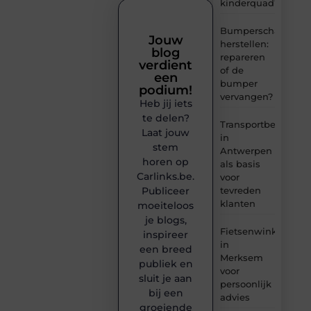
kinderquad?
Bumperschade
Jouw
herstellen:
blog
repareren
verdient
of de
een
bumper
podium!
vervangen?
Heb jij iets
te delen?
Transportbedrijf
Laat jouw
in
stem
Antwerpen
horen op
als basis
Carlinks.be.
voor
tevreden
Publiceer
klanten
moeiteloos
je blogs,
Fietsenwinkel
inspireer
in
een breed
Merksem
publiek en
voor
sluit je aan
persoonlijk
bij een
advies
groeiende