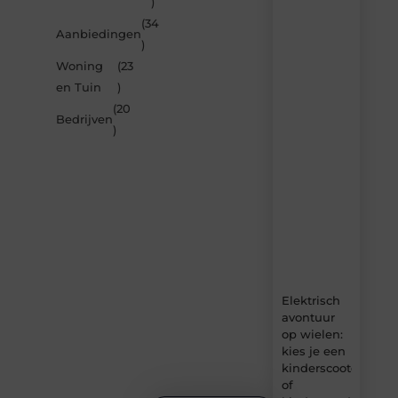
)
je
inspireren
(34
Aanbiedingen
door
)
de
Woning
(23
nieuwste
artikelen
en Tuin
)
van
(20
Carlinks.be
Bedrijven
)
–
dagelijks
verse
content,
boordevol
ideeën,
tips
en
inzichten.
Elektrisch
avontuur
op wielen:
kies je een
kinderscooter
of