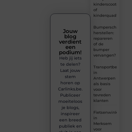
kinderscooter
of
kinderquad?
Bumperschade
Jouw
herstellen:
blog
repareren
verdient
of de
een
bumper
podium!
vervangen?
Heb jij iets
te delen?
Transportbedrijf
Laat jouw
in
stem
Antwerpen
horen op
als basis
Carlinks.be.
voor
tevreden
Publiceer
klanten
moeiteloos
je blogs,
Fietsenwinkel
inspireer
in
een breed
Merksem
publiek en
voor