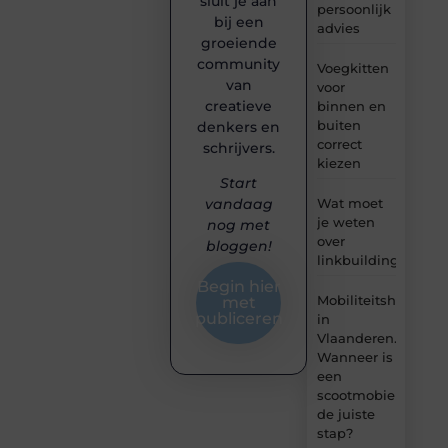
sluit je aan
persoonlijk
bij een
advies
groeiende
community
Voegkitten
van
voor
creatieve
binnen en
buiten
denkers en
correct
schrijvers.
kiezen
Start
Wat moet
vandaag
je weten
nog met
over
bloggen!
linkbuilding?
Begin hier
Mobiliteitshulpmid
met
publiceren
in
Vlaanderen.
Wanneer is
een
scootmobiel
de juiste
stap?