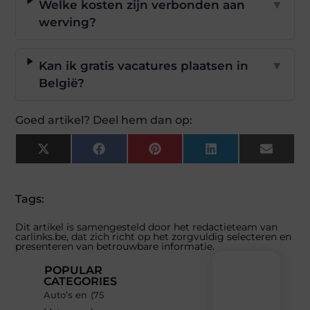
Welke kosten zijn verbonden aan
▼
werving?
Kan ik gratis vacatures plaatsen in
▼
België?
Goed artikel? Deel hem dan op:
X
Facebook
Pinterest
LinkedIn
Email
(Twitter)
Tags:
Dit artikel is samengesteld door het redactieteam van
carlinks.be, dat zich richt op het zorgvuldig selecteren en
presenteren van betrouwbare informatie.
POPULAR
CATEGORIES
Auto’s en
(75
Recente