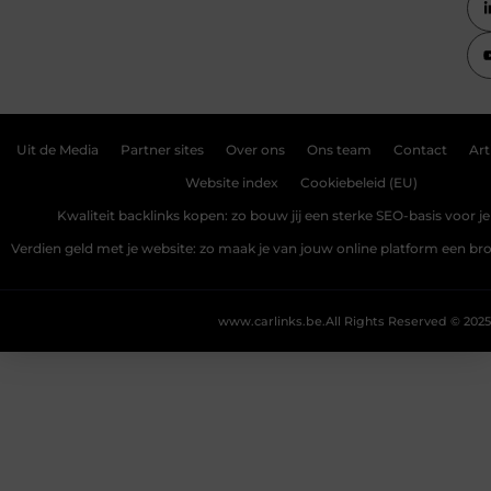
Uit de Media
Partner sites
Over ons
Ons team
Contact
Art
Website index
Cookiebeleid (EU)
Kwaliteit backlinks kopen: zo bouw jij een sterke SEO-basis voor j
Verdien geld met je website: zo maak je van jouw online platform een b
www.carlinks.be.
All Rights Reserved © 2025