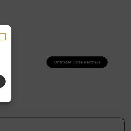
Word onderdeel van een actieve
blogcommunity
Net begonnen met bloggen? Je staat
er niet alleen voor! Sluit je aan bij een
ondersteunende community waar je
leert, groeit en ontdekt. Krijg tips,
feedback en inspiratie van andere
en
beginnende én ervaren bloggers.
k
Ontmoet Onze Partners