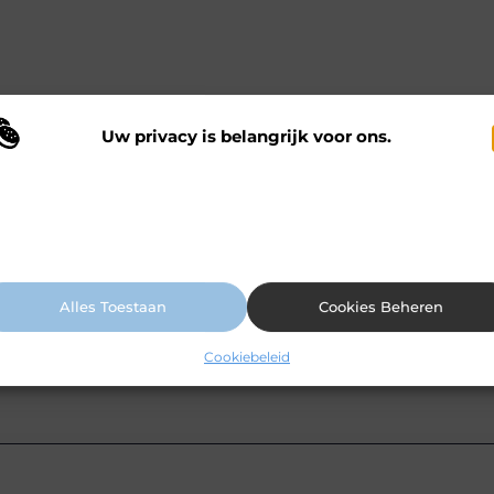
Uw privacy is belangrijk voor ons.
 maken gebruik van cookies en vergelijkbare technologieën om te begrijp
 onze website wordt gebruikt en om uw ervaring te verbeteren. Afhankelij
n uw voorkeuren worden cookies ingezet voor bijvoorbeeld
ersonaliseerde advertenties en het analyseren van bezoekersgedrag. Meer
ormatie vindt u in ons cookiebeleid.
Alles Toestaan
Cookies Beheren
Cookiebeleid