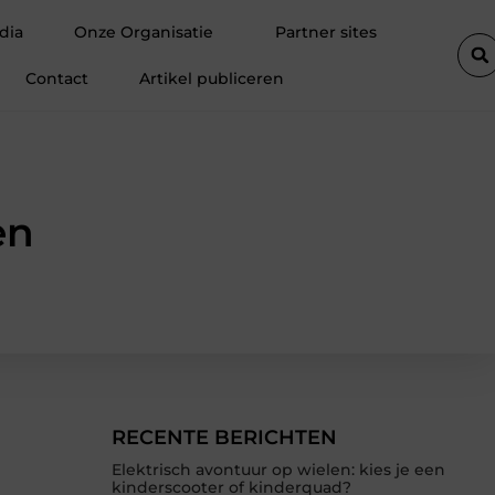
Fietsenwinkel in Merksem voor persoonlijk advies
Voegkitten
dia
Onze Organisatie
Partner sites
Contact
Artikel publiceren
en
RECENTE BERICHTEN
Elektrisch avontuur op wielen: kies je een
kinderscooter of kinderquad?