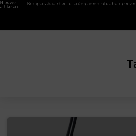
Nieuwe
Bumperschade herstellen: repareren of de bumper vervangen?
artikelen
T