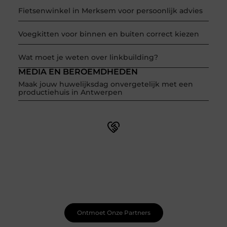
Fietsenwinkel in Merksem voor persoonlijk advies
Voegkitten voor binnen en buiten correct kiezen
Wat moet je weten over linkbuilding?
MEDIA EN BEROEMDHEDEN
Maak jouw huwelijksdag onvergetelijk met een
productiehuis in Antwerpen
Word onderdeel van een actieve blogcommunity
Net begonnen met bloggen? Je staat er niet alleen voor!
Sluit je aan bij een ondersteunende community waar je
leert, groeit en ontdekt. Krijg tips, feedback en inspiratie
van andere beginnende én ervaren bloggers.
Ontmoet Onze Partners