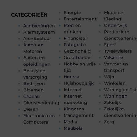
Energie
Mode en
CATEGORIEËN
Entertainment
Kleding
Eten en
Onderwijs
Aanbiedingen
drinken
Particuliere
Alarmsysteem
Financieel
dienstverleni
Architectuur
Fotografie
Sport
Auto’s en
Gezondheid
Tweewielers
Motoren
Groothandel
Vakantie
Banen en
Hobby en vrije
Vervoer en
opleidingen
tijd
transport
Beauty en
Horeca
Wijn
verzorging
Huishoudelijk
Winkelen
Bedrijven
Internet
Woning en Tui
Bloemen
Internet
Woningen
Cadeau
marketing
Zakelijk
Dienstverlening
Kinderen
Zakelijke
Dieren
Management
dienstverleni
Electronica en
Media
Zorg
Computers
Meubels