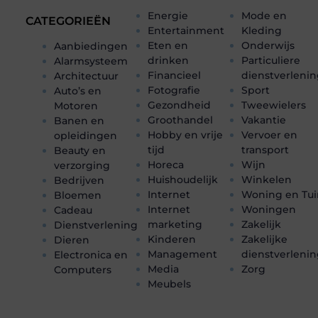
Energie
Mode en
CATEGORIEËN
Entertainment
Kleding
Eten en
Onderwijs
Aanbiedingen
drinken
Particuliere
Alarmsysteem
Financieel
dienstverleni
Architectuur
Fotografie
Sport
Auto’s en
Gezondheid
Tweewielers
Motoren
Groothandel
Vakantie
Banen en
Hobby en vrije
Vervoer en
opleidingen
tijd
transport
Beauty en
Horeca
Wijn
verzorging
Huishoudelijk
Winkelen
Bedrijven
Internet
Woning en Tui
Bloemen
Internet
Woningen
Cadeau
marketing
Zakelijk
Dienstverlening
Kinderen
Zakelijke
Dieren
Management
dienstverleni
Electronica en
Media
Zorg
Computers
Meubels