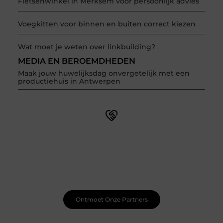
Fietsenwinkel in Merksem voor persoonlijk advies
Voegkitten voor binnen en buiten correct kiezen
Wat moet je weten over linkbuilding?
MEDIA EN BEROEMDHEDEN
Maak jouw huwelijksdag onvergetelijk met een
productiehuis in Antwerpen
Word onderdeel van een actieve blogcommunity
Net begonnen met bloggen? Je staat er niet alleen voor!
Sluit je aan bij een ondersteunende community waar je
leert, groeit en ontdekt. Krijg tips, feedback en inspiratie
van andere beginnende én ervaren bloggers.
Ontmoet Onze Partners