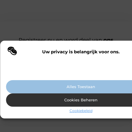
Registreer nu en word deel van
ons
platform!
Ben jij een gepassioneerde schrijver of een
Uw privacy is belangrijk voor ons.
Wij maken gebruik van cookies en vergelijkbare technologieën om te b
nieuwsgierige lezer? Sluit je aan bij ons
onze website wordt gebruikt en om uw ervaring te verbeteren. Afhanke
blogplatform en deel jouw verhalen, ontdek
voorkeuren worden cookies ingezet voor bijvoorbeeld gepersonaliseer
advertenties en het analyseren van bezoekersgedrag. Meer informatie v
inspirerende blogs en bouw mee aan een
cookiebeleid.
levendige community. Registreer vandaag
nog en begin met bloggen.
Alles Toestaan
Cookies Beheren
Registreer nu
Praat met ons
Cookiebeleid