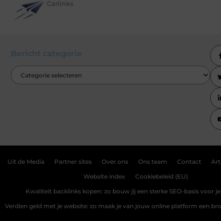
Carlinks
Bericht categorie
Uit de Media
Partner sites
Over ons
Ons team
Contact
Art
Website index
Cookiebeleid (EU)
Kwaliteit backlinks kopen: zo bouw jij een sterke SEO-basis voor j
Verdien geld met je website: zo maak je van jouw online platform een b