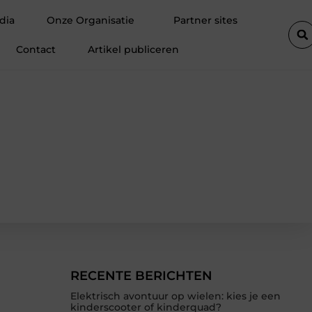
Fietsenwinkel in Merksem voor persoonlijk advies
Voegkitten
dia
Onze Organisatie
Partner sites
Contact
Artikel publiceren
RECENTE BERICHTEN
Elektrisch avontuur op wielen: kies je een
kinderscooter of kinderquad?