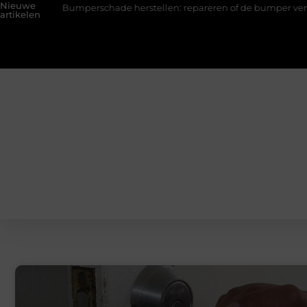
Nieuwe
Bumperschade herstellen: repareren of de bumper vervangen?
artikelen