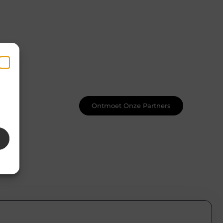
Word onderdeel van een actieve
blogcommunity
Net begonnen met bloggen? Je staat
er niet alleen voor! Sluit je aan bij een
ondersteunende community waar je
leert, groeit en ontdekt. Krijg tips,
feedback en inspiratie van andere
en
beginnende én ervaren bloggers.
k
Ontmoet Onze Partners