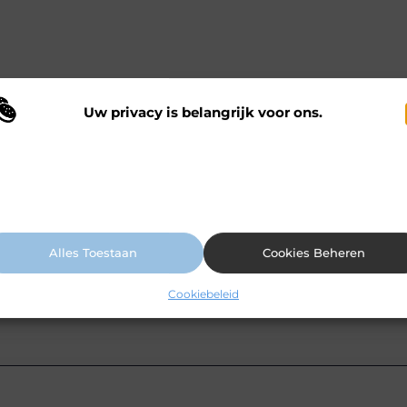
Uw privacy is belangrijk voor ons.
 maken gebruik van cookies en vergelijkbare technologieën om te begrijp
 onze website wordt gebruikt en om uw ervaring te verbeteren. Afhankelij
n uw voorkeuren worden cookies ingezet voor bijvoorbeeld
ersonaliseerde advertenties en het analyseren van bezoekersgedrag. Meer
ormatie vindt u in ons cookiebeleid.
Alles Toestaan
Cookies Beheren
Cookiebeleid