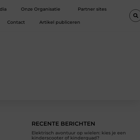
Fietsenwinkel in Merksem voor persoonlijk advies
Voegkitten
dia
Onze Organisatie
Partner sites
Contact
Artikel publiceren
RECENTE BERICHTEN
Elektrisch avontuur op wielen: kies je een
kinderscooter of kinderquad?