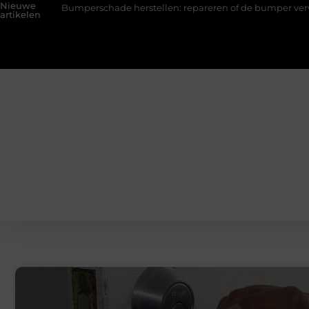
Nieuwe
Bumperschade herstellen: repareren of de bumper vervangen?
artikelen