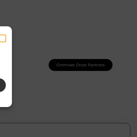
Word onderdeel van een actieve
blogcommunity
Net begonnen met bloggen? Je staat
er niet alleen voor! Sluit je aan bij een
ondersteunende community waar je
leert, groeit en ontdekt. Krijg tips,
feedback en inspiratie van andere
en
beginnende én ervaren bloggers.
k
Ontmoet Onze Partners