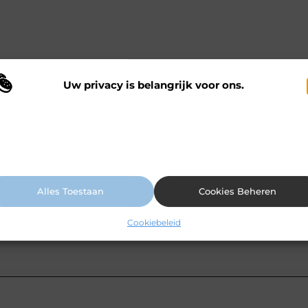
Uw privacy is belangrijk voor ons.
 maken gebruik van cookies en vergelijkbare technologieën om te begrijp
 onze website wordt gebruikt en om uw ervaring te verbeteren. Afhankelij
n uw voorkeuren worden cookies ingezet voor bijvoorbeeld
ersonaliseerde advertenties en het analyseren van bezoekersgedrag. Meer
ormatie vindt u in ons cookiebeleid.
Alles Toestaan
Cookies Beheren
Cookiebeleid