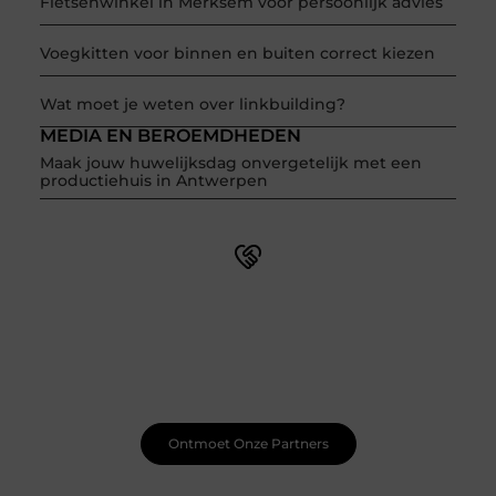
Fietsenwinkel in Merksem voor persoonlijk advies
Voegkitten voor binnen en buiten correct kiezen
Wat moet je weten over linkbuilding?
MEDIA EN BEROEMDHEDEN
Maak jouw huwelijksdag onvergetelijk met een
productiehuis in Antwerpen
Word onderdeel van een actieve blogcommunity
Net begonnen met bloggen? Je staat er niet alleen voor!
Sluit je aan bij een ondersteunende community waar je
leert, groeit en ontdekt. Krijg tips, feedback en inspiratie
van andere beginnende én ervaren bloggers.
Ontmoet Onze Partners