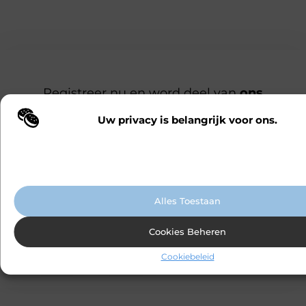
Registreer nu en word deel van
ons
platform!
Ben jij een gepassioneerde schrijver of een
Uw privacy is belangrijk voor ons.
Wij maken gebruik van cookies en vergelijkbare technologieën om te b
nieuwsgierige lezer? Sluit je aan bij ons
onze website wordt gebruikt en om uw ervaring te verbeteren. Afhanke
blogplatform en deel jouw verhalen, ontdek
voorkeuren worden cookies ingezet voor bijvoorbeeld gepersonaliseer
advertenties en het analyseren van bezoekersgedrag. Meer informatie v
inspirerende blogs en bouw mee aan een
cookiebeleid.
levendige community. Registreer vandaag
nog en begin met bloggen.
Alles Toestaan
Cookies Beheren
Registreer nu
Praat met ons
Cookiebeleid