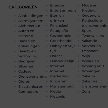
Energie
Mode en
CATEGORIEËN
Entertainment
Kleding
Eten en
Onderwijs
Aanbiedingen
drinken
Particuliere
Alarmsysteem
Financieel
dienstverleni
Architectuur
Fotografie
Sport
Auto’s en
Gezondheid
Tweewielers
Motoren
Groothandel
Vakantie
Banen en
Hobby en vrije
Vervoer en
opleidingen
tijd
transport
Beauty en
Horeca
Wijn
verzorging
Huishoudelijk
Winkelen
Bedrijven
Internet
Woning en Tui
Bloemen
Internet
Woningen
Cadeau
marketing
Zakelijk
Dienstverlening
Kinderen
Zakelijke
Dieren
Management
dienstverleni
Electronica en
Media
Zorg
Computers
Meubels