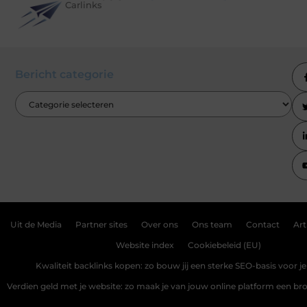
Carlinks
Bericht categorie
Uit de Media
Partner sites
Over ons
Ons team
Contact
Art
Website index
Cookiebeleid (EU)
Kwaliteit backlinks kopen: zo bouw jij een sterke SEO-basis voor j
Verdien geld met je website: zo maak je van jouw online platform een b