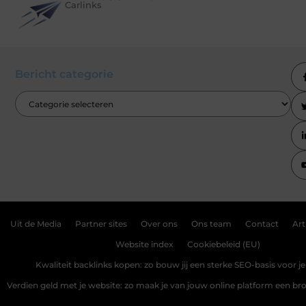
Carlinks
Bericht categorie
Uit de Media
Partner sites
Over ons
Ons team
Contact
Art
Website index
Cookiebeleid (EU)
Kwaliteit backlinks kopen: zo bouw jij een sterke SEO-basis voor j
Verdien geld met je website: zo maak je van jouw online platform een b