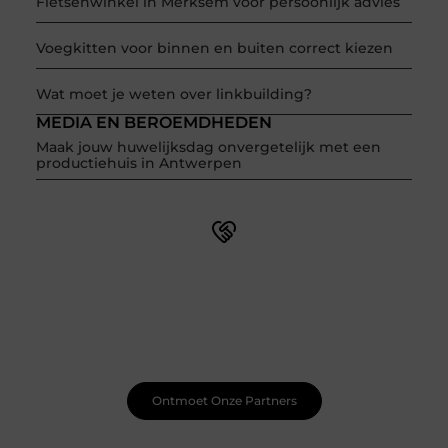
Fietsenwinkel in Merksem voor persoonlijk advies
Voegkitten voor binnen en buiten correct kiezen
Wat moet je weten over linkbuilding?
MEDIA EN BEROEMDHEDEN
Maak jouw huwelijksdag onvergetelijk met een
productiehuis in Antwerpen
Word onderdeel van een actieve blogcommunity
Net begonnen met bloggen? Je staat er niet alleen voor!
Sluit je aan bij een ondersteunende community waar je
leert, groeit en ontdekt. Krijg tips, feedback en inspiratie
van andere beginnende én ervaren bloggers.
Ontmoet Onze Partners