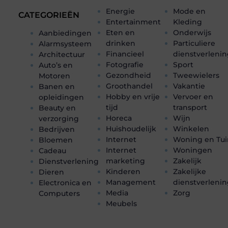
Energie
Mode en
CATEGORIEËN
Entertainment
Kleding
Eten en
Onderwijs
Aanbiedingen
drinken
Particuliere
Alarmsysteem
Financieel
dienstverleni
Architectuur
Fotografie
Sport
Auto’s en
Gezondheid
Tweewielers
Motoren
Groothandel
Vakantie
Banen en
Hobby en vrije
Vervoer en
opleidingen
tijd
transport
Beauty en
Horeca
Wijn
verzorging
Huishoudelijk
Winkelen
Bedrijven
Internet
Woning en Tui
Bloemen
Internet
Woningen
Cadeau
marketing
Zakelijk
Dienstverlening
Kinderen
Zakelijke
Dieren
Management
dienstverleni
Electronica en
Media
Zorg
Computers
Meubels