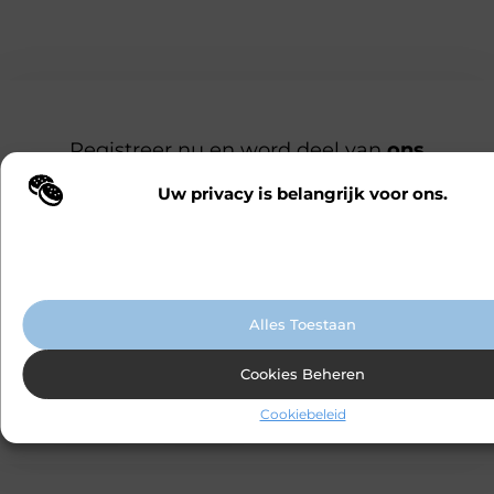
Registreer nu en word deel van
ons
platform!
Ben jij een gepassioneerde schrijver of een
Uw privacy is belangrijk voor ons.
Wij maken gebruik van cookies en vergelijkbare technologieën om te b
nieuwsgierige lezer? Sluit je aan bij ons
onze website wordt gebruikt en om uw ervaring te verbeteren. Afhanke
blogplatform en deel jouw verhalen, ontdek
voorkeuren worden cookies ingezet voor bijvoorbeeld gepersonaliseer
advertenties en het analyseren van bezoekersgedrag. Meer informatie v
inspirerende blogs en bouw mee aan een
cookiebeleid.
levendige community. Registreer vandaag
nog en begin met bloggen.
Alles Toestaan
Cookies Beheren
Registreer nu
Praat met ons
Cookiebeleid