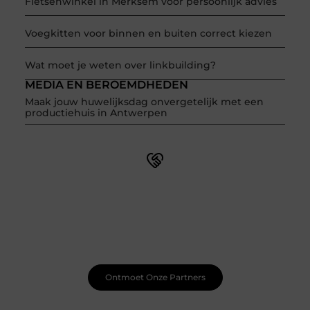
Fietsenwinkel in Merksem voor persoonlijk advies
Voegkitten voor binnen en buiten correct kiezen
Wat moet je weten over linkbuilding?
MEDIA EN BEROEMDHEDEN
Maak jouw huwelijksdag onvergetelijk met een
productiehuis in Antwerpen
Word onderdeel van een actieve blogcommunity
Net begonnen met bloggen? Je staat er niet alleen voor!
Sluit je aan bij een ondersteunende community waar je
leert, groeit en ontdekt. Krijg tips, feedback en inspiratie
van andere beginnende én ervaren bloggers.
Ontmoet Onze Partners