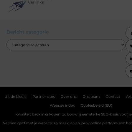
Carlinks
Bericht categorie
Uit de Media
Partner sites
Over ons
Ons team
Contact
Art
Website index
Cookiebeleid (EU)
Kwaliteit backlinks kopen: zo bouw jij een sterke SEO-basis voor j
Verdien geld met je website: zo maak je van jouw online platform een b