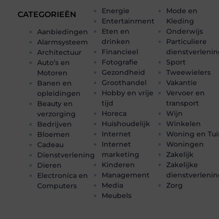
Energie
Mode en
CATEGORIEËN
Entertainment
Kleding
Eten en
Onderwijs
Aanbiedingen
drinken
Particuliere
Alarmsysteem
Financieel
dienstverleni
Architectuur
Fotografie
Sport
Auto’s en
Gezondheid
Tweewielers
Motoren
Groothandel
Vakantie
Banen en
Hobby en vrije
Vervoer en
opleidingen
tijd
transport
Beauty en
Horeca
Wijn
verzorging
Huishoudelijk
Winkelen
Bedrijven
Internet
Woning en Tui
Bloemen
Internet
Woningen
Cadeau
marketing
Zakelijk
Dienstverlening
Kinderen
Zakelijke
Dieren
Management
dienstverleni
Electronica en
Media
Zorg
Computers
Meubels