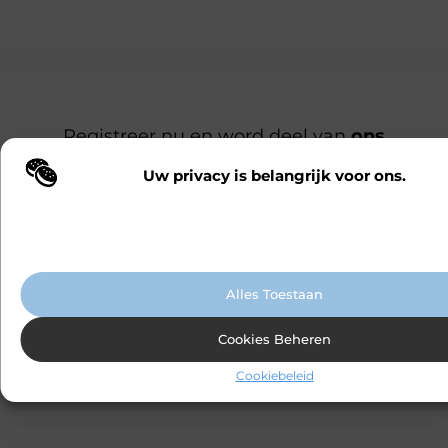
Registreer nu en word deel van
ons
platform!
Ben jij een gepassioneerde schrijver of een
Uw privacy is belangrijk voor ons.
Wij maken gebruik van cookies en vergelijkbare technologieën om te b
nieuwsgierige lezer? Sluit je aan bij ons
onze website wordt gebruikt en om uw ervaring te verbeteren. Afhanke
blogplatform en deel jouw verhalen, ontdek
voorkeuren worden cookies ingezet voor bijvoorbeeld gepersonaliseer
advertenties en het analyseren van bezoekersgedrag. Meer informatie v
inspirerende blogs en bouw mee aan een
cookiebeleid.
levendige community. Registreer vandaag
nog en begin met bloggen.
Alles Toestaan
Cookies Beheren
Registreer nu
Praat met ons
Cookiebeleid