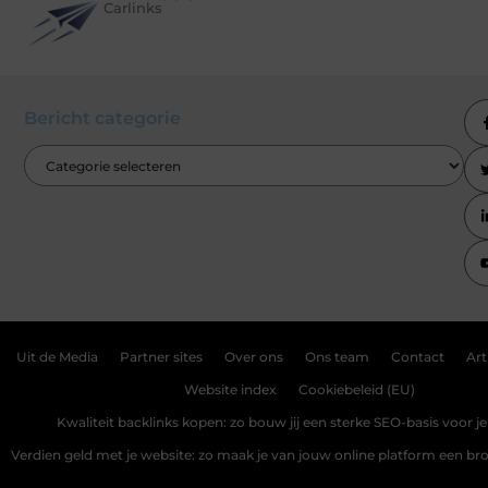
Carlinks
Bericht categorie
Uit de Media
Partner sites
Over ons
Ons team
Contact
Art
Website index
Cookiebeleid (EU)
Kwaliteit backlinks kopen: zo bouw jij een sterke SEO-basis voor j
Verdien geld met je website: zo maak je van jouw online platform een b