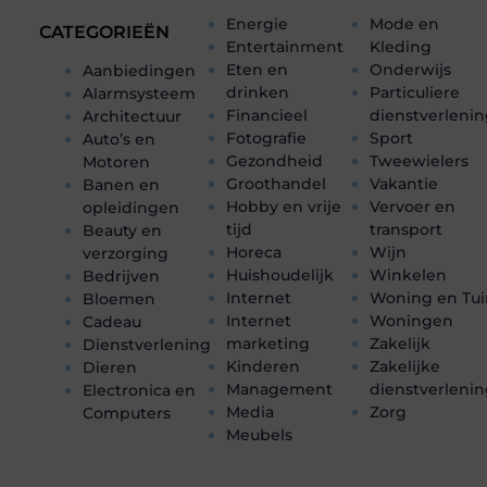
Energie
Mode en
CATEGORIEËN
Entertainment
Kleding
Eten en
Onderwijs
Aanbiedingen
drinken
Particuliere
Alarmsysteem
Financieel
dienstverleni
Architectuur
Fotografie
Sport
Auto’s en
Gezondheid
Tweewielers
Motoren
Groothandel
Vakantie
Banen en
Hobby en vrije
Vervoer en
opleidingen
tijd
transport
Beauty en
Horeca
Wijn
verzorging
Huishoudelijk
Winkelen
Bedrijven
Internet
Woning en Tui
Bloemen
Internet
Woningen
Cadeau
marketing
Zakelijk
Dienstverlening
Kinderen
Zakelijke
Dieren
Management
dienstverleni
Electronica en
Media
Zorg
Computers
Meubels