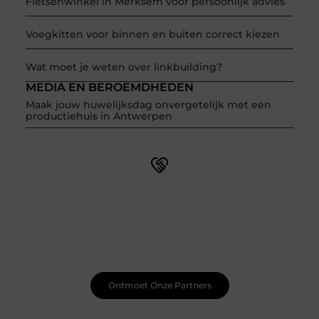
Fietsenwinkel in Merksem voor persoonlijk advies
Voegkitten voor binnen en buiten correct kiezen
Wat moet je weten over linkbuilding?
MEDIA EN BEROEMDHEDEN
Maak jouw huwelijksdag onvergetelijk met een
productiehuis in Antwerpen
Word onderdeel van een actieve blogcommunity
Net begonnen met bloggen? Je staat er niet alleen voor!
Sluit je aan bij een ondersteunende community waar je
leert, groeit en ontdekt. Krijg tips, feedback en inspiratie
van andere beginnende én ervaren bloggers.
Ontmoet Onze Partners