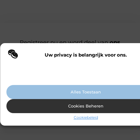
Registreer nu en word deel van
ons
platform!
Ben jij een gepassioneerde schrijver of een
Uw privacy is belangrijk voor ons.
Wij maken gebruik van cookies en vergelijkbare technologieën om te b
nieuwsgierige lezer? Sluit je aan bij ons
onze website wordt gebruikt en om uw ervaring te verbeteren. Afhanke
blogplatform en deel jouw verhalen, ontdek
voorkeuren worden cookies ingezet voor bijvoorbeeld gepersonaliseer
advertenties en het analyseren van bezoekersgedrag. Meer informatie v
inspirerende blogs en bouw mee aan een
cookiebeleid.
levendige community. Registreer vandaag
nog en begin met bloggen.
Alles Toestaan
Cookies Beheren
Registreer nu
Praat met ons
Cookiebeleid